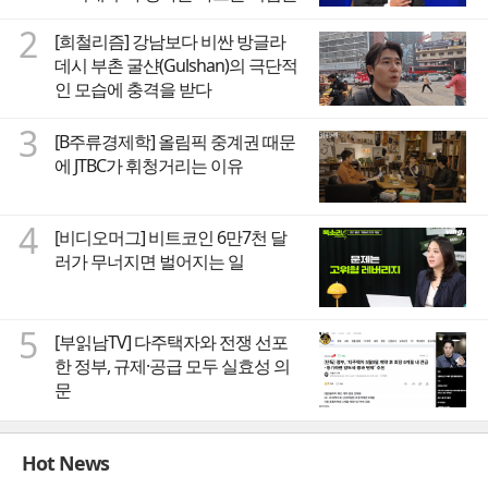
2
[희철리즘] 강남보다 비싼 방글라
데시 부촌 굴샨(Gulshan)의 극단적
인 모습에 충격을 받다
3
[B주류경제학] 올림픽 중계권 때문
에 JTBC가 휘청거리는 이유
4
[비디오머그] 비트코인 6만7천 달
러가 무너지면 벌어지는 일
5
[부읽남TV] 다주택자와 전쟁 선포
한 정부, 규제·공급 모두 실효성 의
문
Hot News