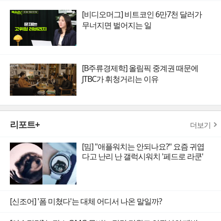
[비디오머그] 비트코인 6만7천 달러가
무너지면 벌어지는 일
[B주류경제학] 올림픽 중계권 때문에
JTBC가 휘청거리는 이유
리포트+
더보기
[밈] "애플워치는 안되나요?" 요즘 귀엽
다고 난리 난 갤럭시워치 '페드로 라쿤'
[신조어] '폼 미쳤다'는 대체 어디서 나온 말일까?