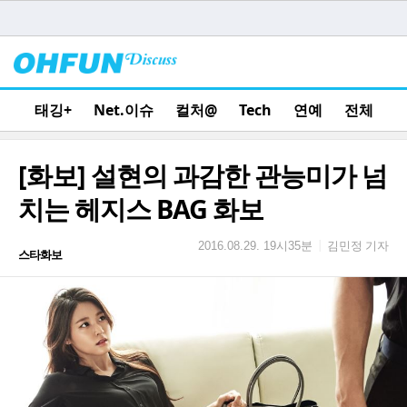
태깅+
Net.이슈
컬처@
Tech
연예
전체
[화보] 설현의 과감한 관능미가 넘
치는 헤지스 BAG 화보
김민정 기자
|
2016.08.29. 19시35분
스타화보