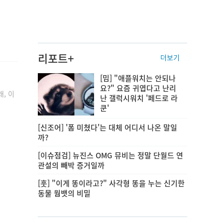
리포트+
더보기
[밈] "애플워치는 안되나
요?" 요즘 귀엽다고 난리
, 이
난 갤럭시워치 '페드로 라
쿤'
[신조어] '폼 미쳤다'는 대체 어디서 나온 말일
까?
[이슈점검] 뉴진스 OMG 뮤비는 정말 단월드 연
관설의 빼박 증거일까
[훗] "이게 똥이라고?" 사각형 똥을 누는 신기한
동물 웜뱃의 비밀