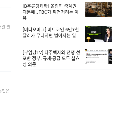
[B주류경제학] 올림픽 중계권
때문에 JTBC가 휘청거리는 이
유
매일 출
[비디오머그] 비트코인 6만7천
달러가 무너지면 벌어지는 일
[부읽남TV] 다주택자와 전쟁 선
포한 정부, 규제·공급 모두 실효
성 의문
손흥민은