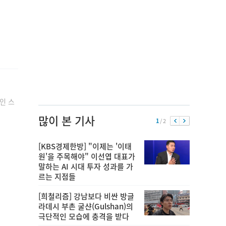
인 스
많이 본 기사
1
/ 2
[KBS경제한방] "이제는 '이태
원'을 주목해야" 이선엽 대표가
말하는 AI 시대 투자 성과를 가
르는 지점들
[희철리즘] 강남보다 비싼 방글
라데시 부촌 굴샨(Gulshan)의
극단적인 모습에 충격을 받다