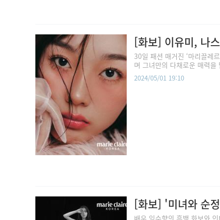
[화보] 이유미, 
30일 패션 매거진 ‘마리끌레
며 그녀만의 다채로운 매력을 담
2024/05/01 19:10
[화보] '미녀와 순
배우 임수향의 흑백 화보와 인