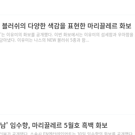
나스 블러쉬의 다양한 색감을 표현한 마리끌레르 화보
르’는 이유미의 화보를 공개했다. 이번 화보에서는 이유미의 섬세함과 우아함을
아냈다. 이유미는 나스의 NEW 블러쉬 5종과 함...
정남' 임수향, 마리끌레르 5월호 흑백 화보
터뷰가 공개됐다. 소속사 FN엔터테인먼트는 30일 임수향의 화보를 공개했다.