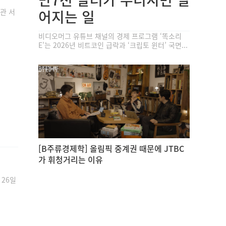
학관 서
어지는 일
비디오머그 유튜브 채널의 경제 프로그램 ‘똑소리
E’는 2026년 비트코인 급락과 ‘크립토 윈터’ 국면...
[B주류경제학] 올림픽 중계권 때문에 JTBC
가 휘청거리는 이유
 26일