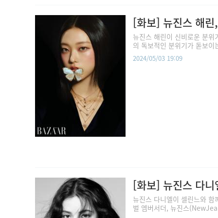
[화보] 뉴진스 해린
뉴진스 해린이 신비로운 분위기
의 독보적인 분위기가 돋보이는 
2024/05/03 19:09
[화보] 뉴진스 다니
뉴진스 다니엘이 셀린느와 함께
벌 엠버서더, 뉴진스(NewJea