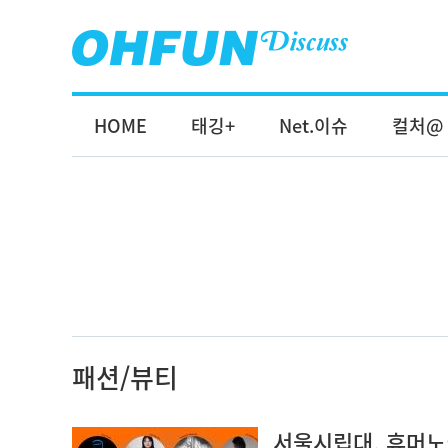
HOME
태깅+
Net.이슈
컬처@
패션/뷰티
서울시립대, 휴머노