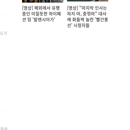
[영상] 해외에서 유행
[영상] "마지막 인사는
중인 미칠듯한 하이패
하지 마, 중꺾마" 대사
션 밈 '발렌시아가'
에 화들짝 놀란 '빨간풍
선' 시청자들
 오가
 클래