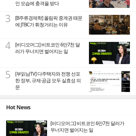
인 모습에 충격을 받다
3
[B주류경제학] 올림픽 중계권 때문
에 JTBC가 휘청거리는 이유
4
[비디오머그] 비트코인 6만7천 달
러가 무너지면 벌어지는 일
5
[부읽남TV] 다주택자와 전쟁 선포
한 정부, 규제·공급 모두 실효성 의
문
Hot News
[비디오머그] 비트코인 6만7천 달러가
무너지면 벌어지는 일