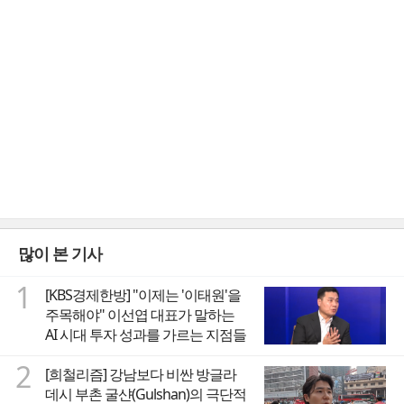
많이 본 기사
1
[KBS경제한방] "이제는 '이태원'을
주목해야" 이선엽 대표가 말하는
AI 시대 투자 성과를 가르는 지점들
2
[희철리즘] 강남보다 비싼 방글라
데시 부촌 굴샨(Gulshan)의 극단적