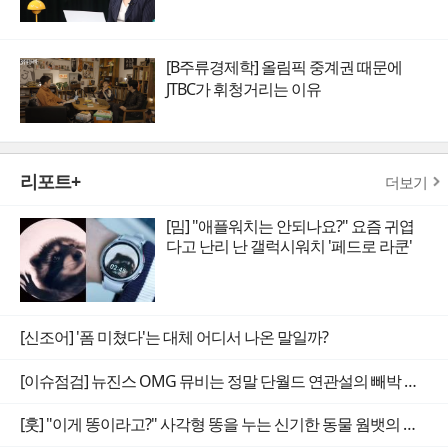
[B주류경제학] 올림픽 중계권 때문에
JTBC가 휘청거리는 이유
리포트+
더보기
[밈] "애플워치는 안되나요?" 요즘 귀엽
다고 난리 난 갤럭시워치 '페드로 라쿤'
[신조어] '폼 미쳤다'는 대체 어디서 나온 말일까?
[이슈점검] 뉴진스 OMG 뮤비는 정말 단월드 연관설의 빼박 증거일까
[훗] "이게 똥이라고?" 사각형 똥을 누는 신기한 동물 웜뱃의 비밀