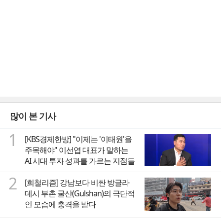
많이 본 기사
1
[KBS경제한방] "이제는 '이태원'을
주목해야" 이선엽 대표가 말하는
AI 시대 투자 성과를 가르는 지점들
2
[희철리즘] 강남보다 비싼 방글라
데시 부촌 굴샨(Gulshan)의 극단적
인 모습에 충격을 받다