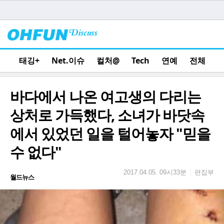
태깅+
Net.이슈
컬처@
Tech
연예
전체
바다에서 나온 여고생의 다리는
상처로 가득했다, 소녀가 바닷속
에서 있었던 일을 털어놓자 "믿을
수 없다"
편집부
|
2017.04.05. 09시33분
월드뉴스