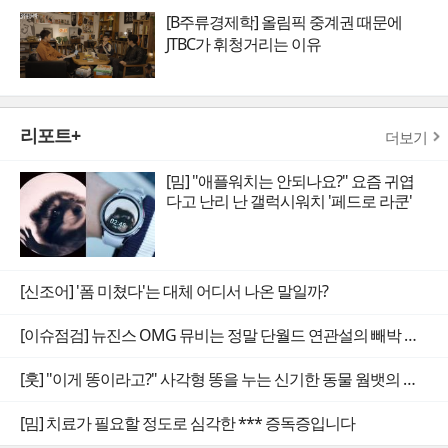
[B주류경제학] 올림픽 중계권 때문에
JTBC가 휘청거리는 이유
리포트+
더보기
[밈] "애플워치는 안되나요?" 요즘 귀엽
다고 난리 난 갤럭시워치 '페드로 라쿤'
[신조어] '폼 미쳤다'는 대체 어디서 나온 말일까?
[이슈점검] 뉴진스 OMG 뮤비는 정말 단월드 연관설의 빼박 증거일까
[훗] "이게 똥이라고?" 사각형 똥을 누는 신기한 동물 웜뱃의 비밀
[밈] 치료가 필요할 정도로 심각한 *** 증독증입니다