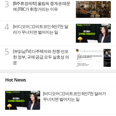
3
[B주류경제학] 올림픽 중계권 때문
에 JTBC가 휘청거리는 이유
4
[비디오머그] 비트코인 6만7천 달
러가 무너지면 벌어지는 일
5
[부읽남TV] 다주택자와 전쟁 선포
한 정부, 규제·공급 모두 실효성 의
문
Hot News
[비디오머그] 비트코인 6만7천 달러가
무너지면 벌어지는 일