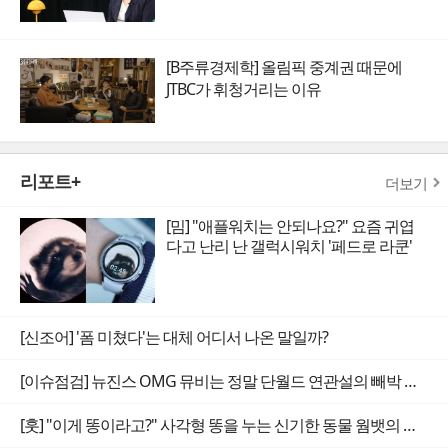
[B주류경제학] 올림픽 중계권 때문에
JTBC가 휘청거리는 이유
리포트+
더보기
[밈] "애플워치는 안되나요?" 요즘 귀엽
다고 난리 난 갤럭시워치 '페드로 라쿤'
[신조어] '폼 미쳤다'는 대체 어디서 나온 말일까?
[이슈점검] 뉴진스 OMG 뮤비는 정말 단월드 연관설의 빼박 증거일까
[훗] "이게 똥이라고?" 사각형 똥을 누는 신기한 동물 웜뱃의 비밀