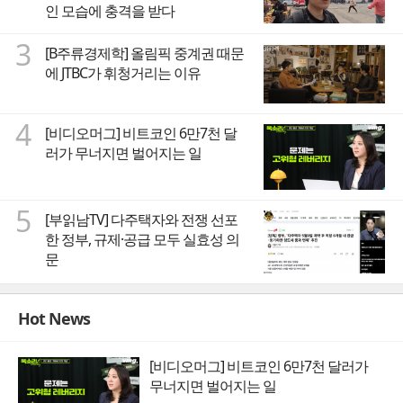
인 모습에 충격을 받다
3
[B주류경제학] 올림픽 중계권 때문
에 JTBC가 휘청거리는 이유
4
[비디오머그] 비트코인 6만7천 달
러가 무너지면 벌어지는 일
5
[부읽남TV] 다주택자와 전쟁 선포
한 정부, 규제·공급 모두 실효성 의
문
Hot News
[비디오머그] 비트코인 6만7천 달러가
무너지면 벌어지는 일