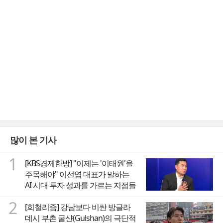
많이 본 기사
1
[KBS경제한방] "이제는 '이태원'을
주목해야" 이선엽 대표가 말하는
AI 시대 투자 성과를 가르는 지점들
2
[희철리즘] 강남보다 비싼 방글라
데시 부촌 굴샨(Gulshan)의 극단적