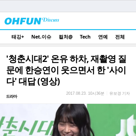
태깅+
Net.이슈
컬처@
Tech
연예
전체
'청춘시대2' 온유 하차, 재촬영 질
문에 한승연이 웃으면서 한 '사이
다' 대답 (영상)
유보경 기자
|
2017.08.23. 10시36분
드라마