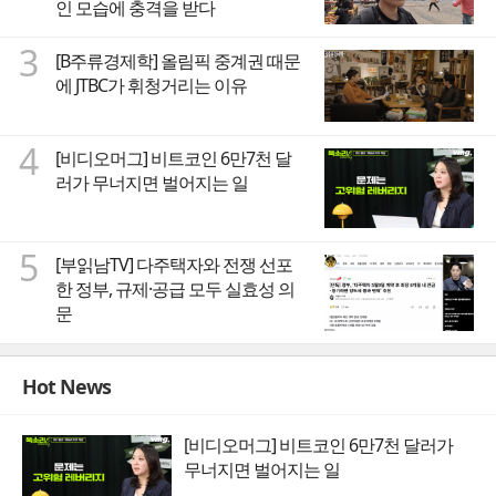
인 모습에 충격을 받다
3
[B주류경제학] 올림픽 중계권 때문
에 JTBC가 휘청거리는 이유
4
[비디오머그] 비트코인 6만7천 달
러가 무너지면 벌어지는 일
5
[부읽남TV] 다주택자와 전쟁 선포
한 정부, 규제·공급 모두 실효성 의
문
Hot News
[비디오머그] 비트코인 6만7천 달러가
무너지면 벌어지는 일