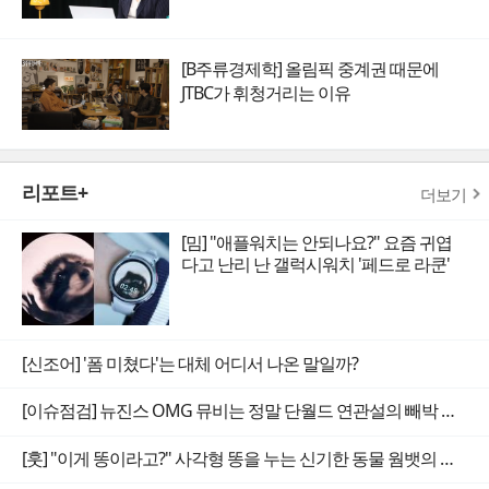
[B주류경제학] 올림픽 중계권 때문에
JTBC가 휘청거리는 이유
리포트+
더보기
[밈] "애플워치는 안되나요?" 요즘 귀엽
다고 난리 난 갤럭시워치 '페드로 라쿤'
[신조어] '폼 미쳤다'는 대체 어디서 나온 말일까?
[이슈점검] 뉴진스 OMG 뮤비는 정말 단월드 연관설의 빼박 증거일까
[훗] "이게 똥이라고?" 사각형 똥을 누는 신기한 동물 웜뱃의 비밀