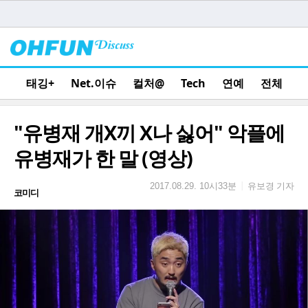
태깅+
Net.이슈
컬처@
Tech
연예
전체
"유병재 개X끼 X나 싫어" 악플에
유병재가 한 말 (영상)
유보경 기자
|
2017.08.29. 10시33분
코미디