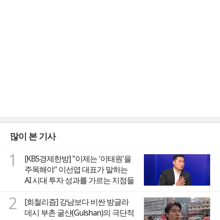
많이 본 기사
1
[KBS경제한방] "이제는 '이태원'을
주목해야" 이선엽 대표가 말하는
AI 시대 투자 성과를 가르는 지점들
2
[희철리즘] 강남보다 비싼 방글라
데시 부촌 굴샨(Gulshan)의 극단적