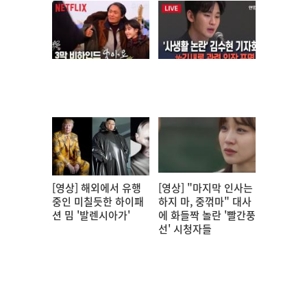
[영상] 해외에서 유행
[영상] "마지막 인사는
중인 미칠듯한 하이패
하지 마, 중꺾마" 대사
션 밈 '발렌시아가'
에 화들짝 놀란 '빨간풍
선' 시청자들