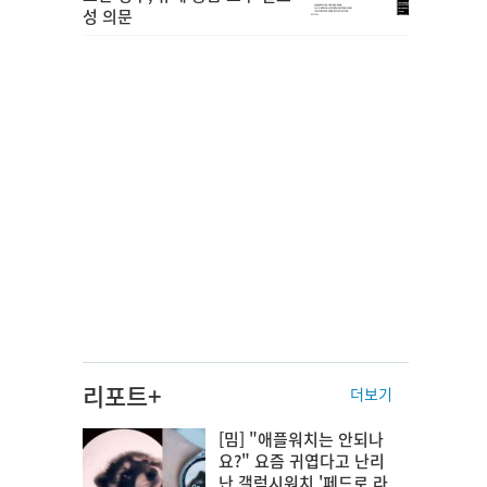
성 의문
리포트+
더보기
[밈] "애플워치는 안되나
요?" 요즘 귀엽다고 난리
난 갤럭시워치 '페드로 라