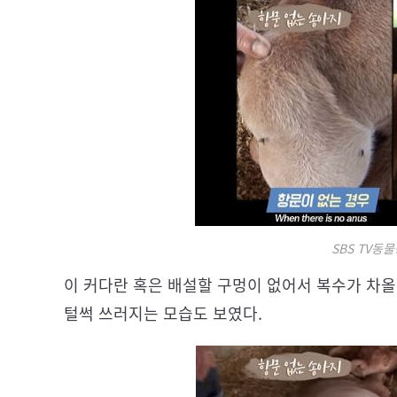
SBS TV동
이 커다란 혹은 배설할 구멍이 없어서 복수가 차올
털썩 쓰러지는 모습도 보였다.