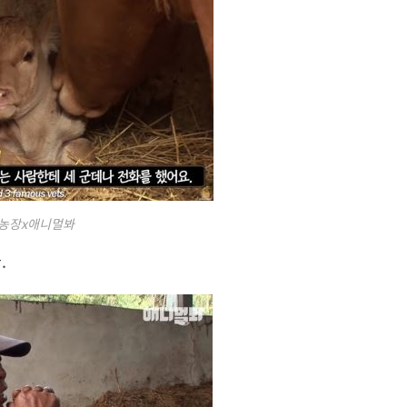
물농장x애니멀봐
.