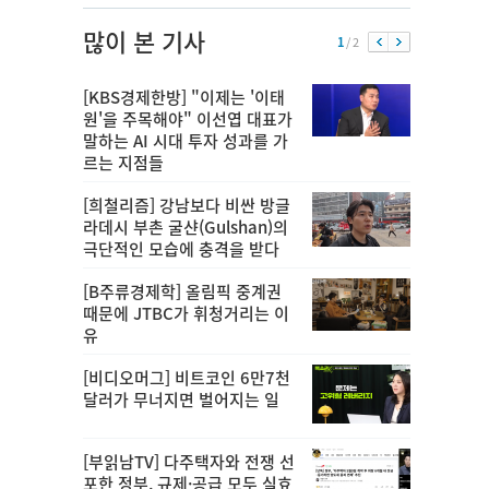
많이 본 기사
1
/ 2
[KBS경제한방] "이제는 '이태
원'을 주목해야" 이선엽 대표가
말하는 AI 시대 투자 성과를 가
르는 지점들
[희철리즘] 강남보다 비싼 방글
라데시 부촌 굴샨(Gulshan)의
극단적인 모습에 충격을 받다
[B주류경제학] 올림픽 중계권
때문에 JTBC가 휘청거리는 이
유
[비디오머그] 비트코인 6만7천
달러가 무너지면 벌어지는 일
[부읽남TV] 다주택자와 전쟁 선
포한 정부, 규제·공급 모두 실효