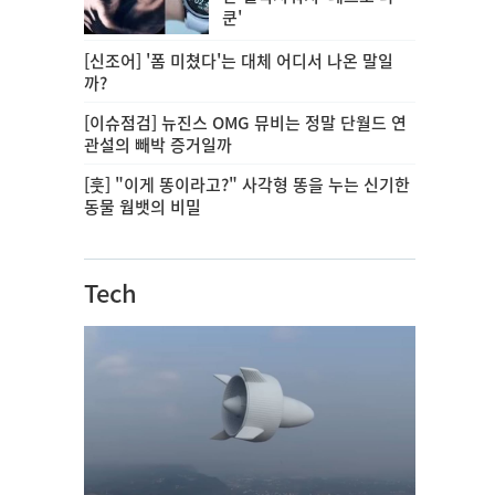
쿤'
[신조어] '폼 미쳤다'는 대체 어디서 나온 말일
까?
[이슈점검] 뉴진스 OMG 뮤비는 정말 단월드 연
관설의 빼박 증거일까
[훗] "이게 똥이라고?" 사각형 똥을 누는 신기한
동물 웜뱃의 비밀
Tech