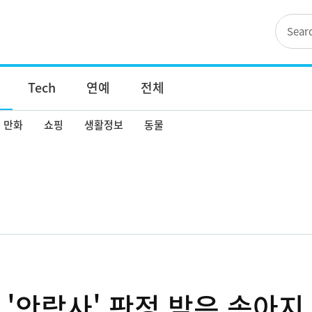
Tech
연예
전체
만화
쇼핑
생활정보
동물
 '안락사' 판정 받은 송아지