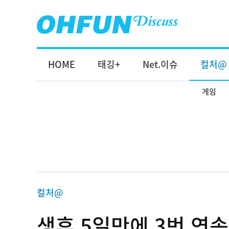
HOME
태깅+
Net.이슈
컬처@
게임
컬처@
생후 5일만에 3번 연속