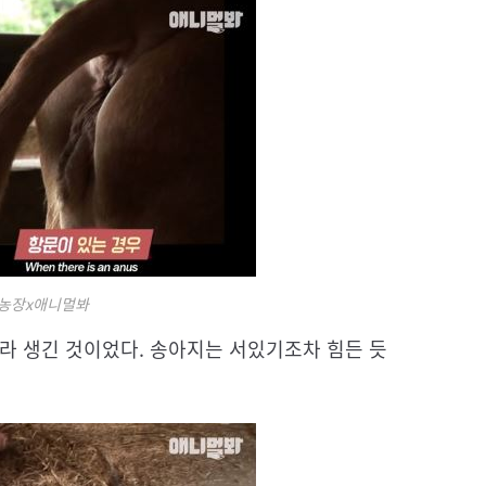
물농장x애니멀봐
라 생긴 것이었다. 송아지는 서있기조차 힘든 듯