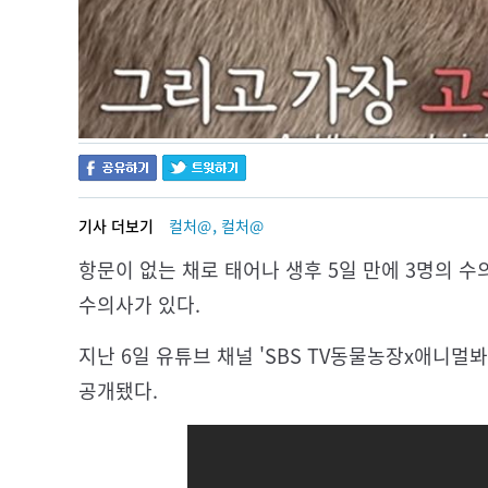
,
기사 더보기
컬처@
컬처@
항문이 없는 채로 태어나 생후 5일 만에 3명의 
수의사가 있다.
지난 6일 유튜브 채널 'SBS TV동물농장x애니멀
공개됐다.