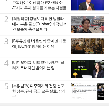
주목해야" 이선엽 대표가 말하는
AI 시대 투자 성과를 가르는 지점들
2
[희철리즘] 강남보다 비싼 방글라
데시 부촌 굴샨(Gulshan)의 극단적
인 모습에 충격을 받다
3
[B주류경제학] 올림픽 중계권 때문
에 JTBC가 휘청거리는 이유
4
[비디오머그] 비트코인 6만7천 달
러가 무너지면 벌어지는 일
5
[부읽남TV] 다주택자와 전쟁 선포
한 정부, 규제·공급 모두 실효성 의
문