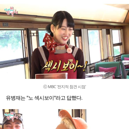
ⓒ MBC '전지적 참견 시점'
유병재는 "노 섹시보이"라고 답했다.