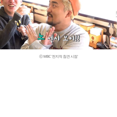
ⓒ MBC '전지적 참견 시점'