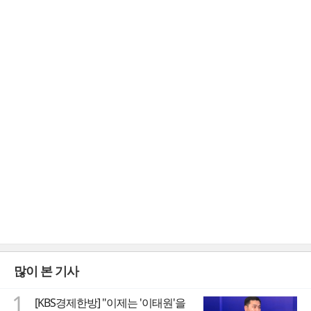
많이 본 기사
1
[KBS경제한방] "이제는 '이태원'을