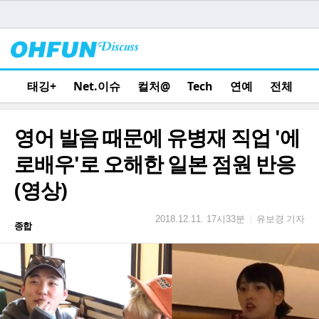
태깅+
Net.이슈
컬처@
Tech
연예
전체
영어 발음 때문에 유병재 직업 '에
로배우'로 오해한 일본 점원 반응
(영상)
유보경 기자
|
2018.12.11. 17시33분
종합