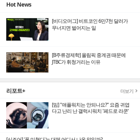
Hot News
[비디오머그] 비트코인 6만7천 달러가
무너지면 벌어지는 일
[B주류경제학] 올림픽 중계권 때문에
JTBC가 휘청거리는 이유
리포트+
더보기
[밈] "애플워치는 안되나요?" 요즘 귀엽
다고 난리 난 갤럭시워치 '페드로 라쿤'
[신조어] '폼 미쳤다'는 대체 어디서 나온 말일까?