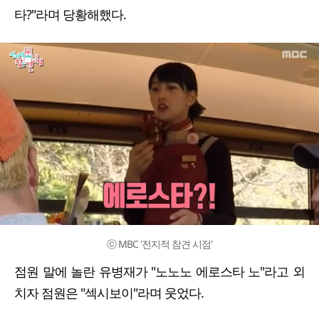
타?"라며 당황해했다.
ⓒ MBC '전지적 참견 시점'
점원 말에 놀란 유병재가 "노노노 에로스타 노"라고 외
치자 점원은 "섹시보이"라며 웃었다.