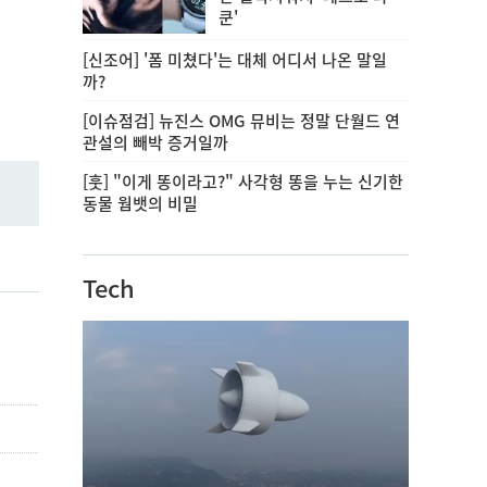
쿤'
[신조어] '폼 미쳤다'는 대체 어디서 나온 말일
까?
[이슈점검] 뉴진스 OMG 뮤비는 정말 단월드 연
관설의 빼박 증거일까
[훗] "이게 똥이라고?" 사각형 똥을 누는 신기한
동물 웜뱃의 비밀
Tech