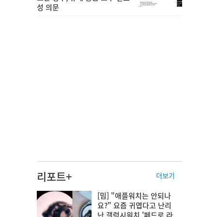
성 의문
리포트+
더보기
[밈] "애플워치는 안되나
요?" 요즘 귀엽다고 난리
난 갤럭시워치 '페드로 라