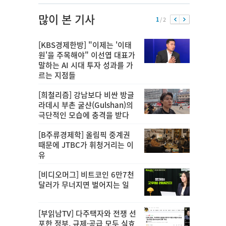
많이 본 기사
1
/ 2
[KBS경제한방] "이제는 '이태
원'을 주목해야" 이선엽 대표가
말하는 AI 시대 투자 성과를 가
르는 지점들
[희철리즘] 강남보다 비싼 방글
라데시 부촌 굴샨(Gulshan)의
극단적인 모습에 충격을 받다
[B주류경제학] 올림픽 중계권
때문에 JTBC가 휘청거리는 이
유
[비디오머그] 비트코인 6만7천
달러가 무너지면 벌어지는 일
[부읽남TV] 다주택자와 전쟁 선
포한 정부, 규제·공급 모두 실효