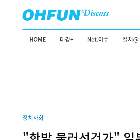
HOME
태깅+
Net.이슈
컬처@
정치사회
"한발 물러선건가" 일본