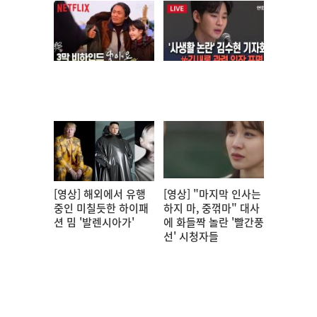
[영상] 해외에서 유행
[영상] "마지막 인사는
중인 미칠듯한 하이패
하지 마, 중꺾마" 대사
션 밈 '발렌시아가'
에 화들짝 놀란 '빨간풍
선' 시청자들