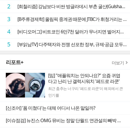
2
[희철리즘] 강남보다 비싼 방글라데시 부촌 굴샨(Gulshan)의 극단적인 모습에 충격을 받다
3
[B주류경제학] 올림픽 중계권 때문에 JTBC가 휘청거리는 이유
4
[비디오머그] 비트코인 6만7천 달러가 무너지면 벌어지는 일
5
[부읽남TV] 다주택자와 전쟁 선포한 정부, 규제·공급 모두 실효성 의문
리포트+
더보기
[밈] "애플워치는 안되나요?" 요즘 귀엽
다고 난리 난 갤럭시워치 '페드로 라쿤'
최근 춤추는 너구리 '페드로 라쿤'이 해외에서 큰
인기를
[신조어] '폼 미쳤다'는 대체 어디서 나온 말일까?
[이슈점검] 뉴진스 OMG 뮤비는 정말 단월드 연관설의 빼박 증거일까