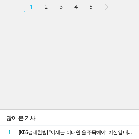
1
2
3
4
5
많이 본 기사
1
[KBS경제한방] "이제는 '이태원'을 주목해야" 이선엽 대표가 말하는 AI 시대 투자 성과를 가르는 지점들