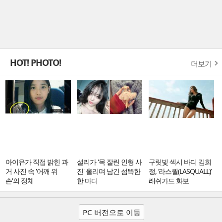
HOT! PHOTO!
더보기
아이유가 직접 밝힌 과
설리가 '목 잘린 인형 사
구릿빛 섹시 바디 김희
거 사진 속 '어깨 위
진' 올리며 남긴 섬뜩한
정, ‘라스퀄(LASQUALL)’
손'의 정체
한 마디
래쉬가드 화보
PC 버전으로 이동