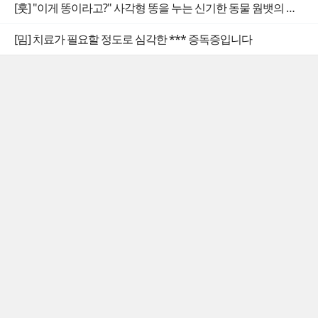
[훗] "이게 똥이라고?" 사각형 똥을 누는 신기한 동물 웜뱃의 비밀
[밈] 치료가 필요할 정도로 심각한 *** 증독증입니다