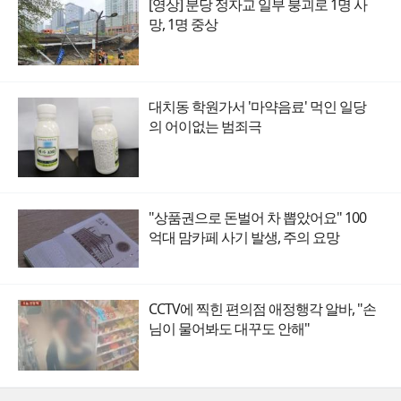
[영상] 분당 정자교 일부 붕괴로 1명 사
망, 1명 중상
대치동 학원가서 '마약음료' 먹인 일당
의 어이없는 범죄극
"상품권으로 돈벌어 차 뽑았어요" 100
억대 맘카페 사기 발생, 주의 요망
CCTV에 찍힌 편의점 애정행각 알바, "손
님이 물어봐도 대꾸도 안해"