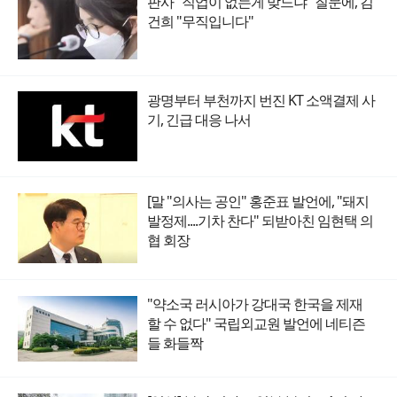
판사 "직업이 없는게 맞느냐" 질문에, 김
건희 "무직입니다"
광명부터 부천까지 번진 KT 소액결제 사
기, 긴급 대응 나서
[말 "의사는 공인" 홍준표 발언에, "돼지
발정제....기차 찬다" 되받아친 임현택 의
협 회장
"약소국 러시아가 강대국 한국을 제재
할 수 없다" 국립외교원 발언에 네티즌
들 화들짝