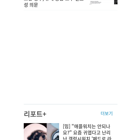
성 의문
리포트+
더보기
[밈] "애플워치는 안되나
요?" 요즘 귀엽다고 난리
난 갤럭시워치 '페드로 라