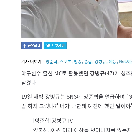
,
,
,
,
,
,
기사 더보기
양준혁
스포츠
방송
종합
강병규
예능
Net.
야구선수 출신 MC로 활동했던 강병규(47)가 성추
남겼다.
19일 새벽 강병규는 SNS에 양준혁을 언급하며 "양
좀 하지 그랬냐?' 너가 나한테 예전에 했던 말이야
[양준혁]강병규TV
양불신..어쩜 이리 예상을 벗어나지를 않는지.