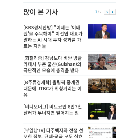
많이 본 기사
1
/ 2
[KBS경제한방] "이제는 '이태
원'을 주목해야" 이선엽 대표가
말하는 AI 시대 투자 성과를 가
르는 지점들
[희철리즘] 강남보다 비싼 방글
라데시 부촌 굴샨(Gulshan)의
극단적인 모습에 충격을 받다
[B주류경제학] 올림픽 중계권
때문에 JTBC가 휘청거리는 이
유
[비디오머그] 비트코인 6만7천
달러가 무너지면 벌어지는 일
[부읽남TV] 다주택자와 전쟁 선
포한 정부, 규제·공급 모두 실효