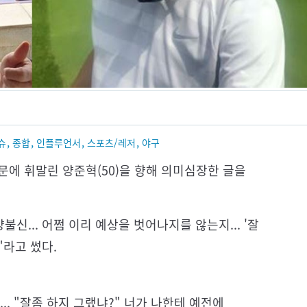
,
,
,
,
이슈
종합
인플루언서
스포츠/레저
야구
문에 휘말린 양준혁(50)을 향해 의미심장한 글을
불신... 어쩜 이리 예상을 벗어나지를 않는지... '잘
"라고 썼다.
.. "잘좀 하지 그랬냐?" 너가 나한테 예전에