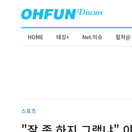
HOME
태깅+
Net.이슈
컬처@
스포츠
"잘 좀 하지 그랬냐"