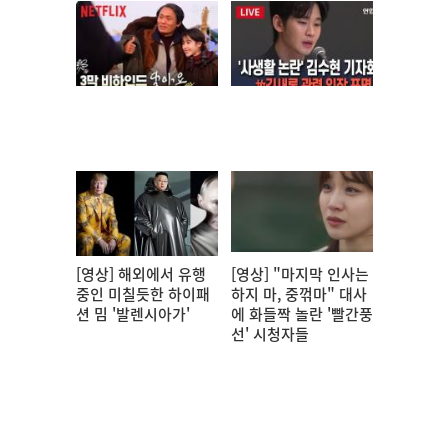
[영상] 해외에서 유행
[영상] "마지막 인사는
중인 미칠듯한 하이패
하지 마, 중꺾마" 대사
션 밈 '발렌시아가'
에 화들짝 놀란 '빨간풍
선' 시청자들