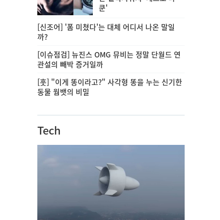
쿤'
[신조어] '폼 미쳤다'는 대체 어디서 나온 말일
까?
[이슈점검] 뉴진스 OMG 뮤비는 정말 단월드 연
관설의 빼박 증거일까
[훗] "이게 똥이라고?" 사각형 똥을 누는 신기한
동물 웜뱃의 비밀
Tech