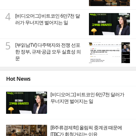
4
[비디오머그] 비트코인 6만7천 달
러가 무너지면 벌어지는 일
5
[부읽남TV] 다주택자와 전쟁 선포
한 정부, 규제·공급 모두 실효성 의
문
Hot News
[비디오머그] 비트코인 6만7천 달러가
무너지면 벌어지는 일
[B주류경제학] 올림픽 중계권 때문에
JTBC가 휘청거리는 이유