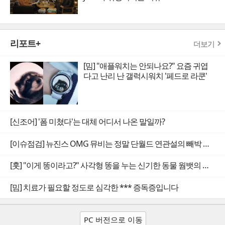
리포트+
더보기
[밈] "애플워치는 안되나요?" 요즘 귀엽
다고 난리 난 갤럭시워치 '페드로 라쿤'
[신조어] '폼 미쳤다'는 대체 어디서 나온 말일까?
[이슈점검] 뉴진스 OMG 뮤비는 정말 단월드 연관설의 빼박 증거일까
[훗] "이게 똥이라고?" 사각형 똥을 누는 신기한 동물 웜뱃의 비밀
[밈] 치료가 필요할 정도로 심각한 *** 증독증입니다
PC 버전으로 이동