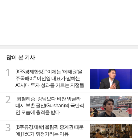
많이 본 기사
1
[KBS경제한방] "이제는 '이태원'을
주목해야" 이선엽 대표가 말하는
AI 시대 투자 성과를 가르는 지점들
2
[희철리즘] 강남보다 비싼 방글라
데시 부촌 굴샨(Gulshan)의 극단적
인 모습에 충격을 받다
3
[B주류경제학] 올림픽 중계권 때문
에 JTBC가 휘청거리는 이유