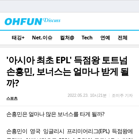
태깅+
Net.이슈
컬처@
Tech
연예
전체
'아시아 최초 EPL' 득점왕 토트넘
손흥민, 보너스는 얼마나 받게 될
까?
조미주 기자
|
2022.05.23. 10시21분
스포츠
손흥민은 얼마나 많은 보너스를 타게 될까?
손흥민이 영국 잉글리시 프리미어리그(EPL) 득점왕에