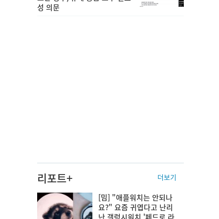
성 의문
리포트+
더보기
[밈] "애플워치는 안되나
요?" 요즘 귀엽다고 난리
난 갤럭시워치 '페드로 라