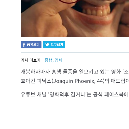
,
기사 더보기
종합
영화
개봉하자마자 흥행 돌풍을 일으키고 있는 영화 '조
호아킨 피닉스(Joaquin Phoenix, 44)의 애
유튜브 채널 ‘영화덕후 김거니’는 공식 페이스북에