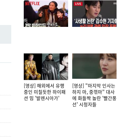
[영상] 해외에서 유행
[영상] "마지막 인사는
중인 미칠듯한 하이패
하지 마, 중꺾마" 대사
션 밈 '발렌시아가'
에 화들짝 놀란 '빨간풍
선' 시청자들