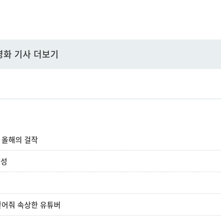
영화 기사 더보기
한 올해의 걸작
달성
믿어줘 속상한 유튜버