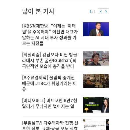
많이 본 기사
1
/ 2
[KBS경제한방] "이제는 '이태
원'을 주목해야" 이선엽 대표가
말하는 AI 시대 투자 성과를 가
르는 지점들
[희철리즘] 강남보다 비싼 방글
라데시 부촌 굴샨(Gulshan)의
극단적인 모습에 충격을 받다
[B주류경제학] 올림픽 중계권
때문에 JTBC가 휘청거리는 이
유
[비디오머그] 비트코인 6만7천
달러가 무너지면 벌어지는 일
[부읽남TV] 다주택자와 전쟁 선
포한 정부, 규제·공급 모두 실효