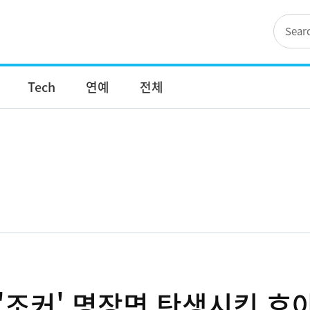
Tech
연예
전체
'조커' 명장면 탄생시킨 호