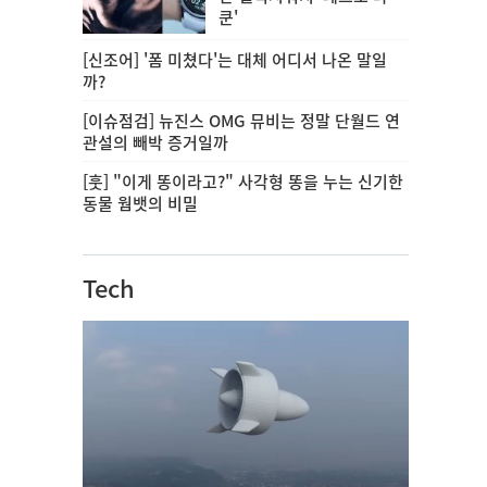
쿤'
[신조어] '폼 미쳤다'는 대체 어디서 나온 말일
까?
[이슈점검] 뉴진스 OMG 뮤비는 정말 단월드 연
관설의 빼박 증거일까
[훗] "이게 똥이라고?" 사각형 똥을 누는 신기한
동물 웜뱃의 비밀
Tech