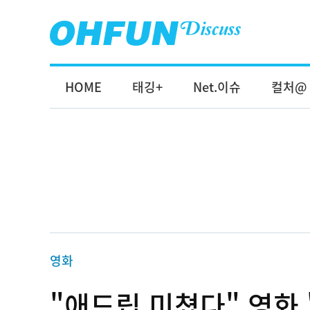
HOME
태깅+
Net.이슈
컬처@
영화
"애드립 미쳤다" 영화 