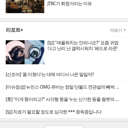
JTBC가 휘청거리는 이유
리포트+
더보기
[밈] "애플워치는 안되나요?" 요즘 귀엽
다고 난리 난 갤럭시워치 '페드로 라쿤'
[신조어] '폼 미쳤다'는 대체 어디서 나온 말일까?
[이슈점검] 뉴진스 OMG 뮤비는 정말 단월드 연관설의 빼박 증거일까
[훗] "이게 똥이라고?" 사각형 똥을 누는 신기한 동물 웜뱃의 비밀
[밈] 치료가 필요할 정도로 심각한 *** 증독증입니다