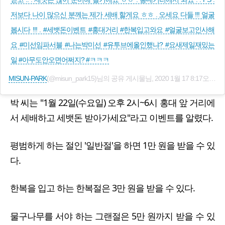
저보다 나이 많으신 분께는 제가 세배 할게요 ㅎㅎ . 오세요 다들 !!! 얼굴
봅시다 !!! . #세뱃돈이벤트 #홍대거리 #한복입고와요 #얼굴보고인사해
요 #미선임파서블 #나는박미선 #유투브에올인했냐? #요새제일재밌는
일 #아무도안오면어쩌지? #ㅋㅋㅋ
MISUN-PARK
(@misun_park15)님의 공유 게시물님,
2020 1월 17 8:17오후 PST
박 씨는 "1월 22일(수요일) 오후 2시~6시 홍대 앞 거리에
서 세배하고 세뱃돈 받아가세요"라고 이벤트를 알렸다.
평범하게 하는 절인 '일반절'을 하면 1만 원을 받을 수 있
다.
한복을 입고 하는 한복절은 3만 원을 받을 수 있다.
물구나무를 서야 하는 그랜절은 5만 원까지 받을 수 있