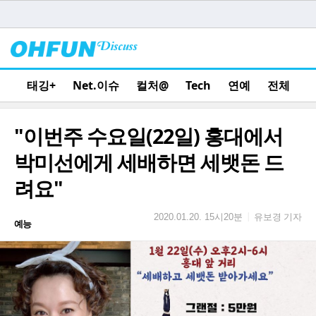
태깅+
Net.이슈
컬처@
Tech
연예
전체
"이번주 수요일(22일) 홍대에서
박미선에게 세배하면 세뱃돈 드
려요"
유보경 기자
|
2020.01.20. 15시20분
예능