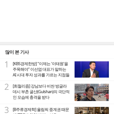
많이 본 기사
1
[KBS경제한방] "이제는 '이태원'을
주목해야" 이선엽 대표가 말하는
AI 시대 투자 성과를 가르는 지점들
2
[희철리즘] 강남보다 비싼 방글라
데시 부촌 굴샨(Gulshan)의 극단적
인 모습에 충격을 받다
3
[B주류경제학] 올림픽 중계권 때문