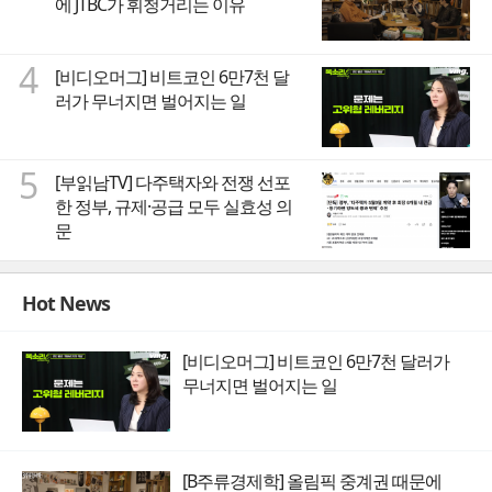
에 JTBC가 휘청거리는 이유
4
[비디오머그] 비트코인 6만7천 달
러가 무너지면 벌어지는 일
5
[부읽남TV] 다주택자와 전쟁 선포
한 정부, 규제·공급 모두 실효성 의
문
Hot News
[비디오머그] 비트코인 6만7천 달러가
무너지면 벌어지는 일
[B주류경제학] 올림픽 중계권 때문에