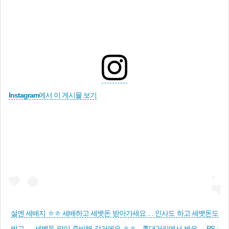
Instagram에서 이 게시물 보기
설엔 세배지 ㅎㅎ 세배하고 세뱃돈 받아가세요 .. . 인사도 하고 세뱃돈도
받고 .. . 세뱃돈 많이 준비해 갈거에요 ㅎㅎ . 홍대거리에서 봐요 . . PS :