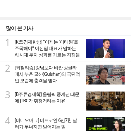
많이 본 기사
1
[KBS경제한방] "이제는 '이태원'을
주목해야" 이선엽 대표가 말하는
AI 시대 투자 성과를 가르는 지점들
2
[희철리즘] 강남보다 비싼 방글라
데시 부촌 굴샨(Gulshan)의 극단적
인 모습에 충격을 받다
3
[B주류경제학] 올림픽 중계권 때문
에 JTBC가 휘청거리는 이유
4
[비디오머그] 비트코인 6만7천 달
러가 무너지면 벌어지는 일