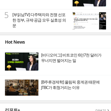
5
[부읽남TV] 다주택자와 전쟁 선포
한 정부, 규제·공급 모두 실효성 의
문
Hot News
[비디오머그] 비트코인 6만7천 달러가
무너지면 벌어지는 일
[B주류경제학] 올림픽 중계권 때문에
JTBC가 휘청거리는 이유
리포트+
더보기