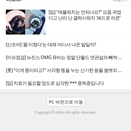
[밈] "애플워치는 안되나요?" 요즘 귀엽
다고 난리 난 갤럭시워치 '페드로 라쿤'
[신조어] '폼 미쳤다'는 대체 어디서 나온 말일까?
[이슈점검] 뉴진스 OMG 뮤비는 정말 단월드 연관설의 빼박 증거일까
[훗] "이게 똥이라고?" 사각형 똥을 누는 신기한 동물 웜뱃의 비밀
[밈] 치료가 필요할 정도로 심각한 *** 증독증입니다
PC 버전으로 이동
Copyright © ohfun All rights reserved.