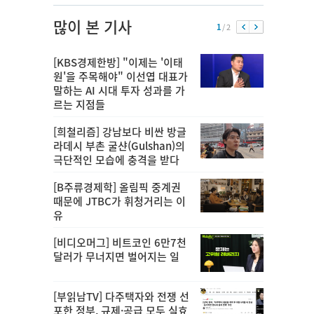
많이 본 기사
1
/ 2
[KBS경제한방] "이제는 '이태
원'을 주목해야" 이선엽 대표가
말하는 AI 시대 투자 성과를 가
르는 지점들
[희철리즘] 강남보다 비싼 방글
라데시 부촌 굴샨(Gulshan)의
극단적인 모습에 충격을 받다
[B주류경제학] 올림픽 중계권
때문에 JTBC가 휘청거리는 이
유
[비디오머그] 비트코인 6만7천
달러가 무너지면 벌어지는 일
[부읽남TV] 다주택자와 전쟁 선
포한 정부, 규제·공급 모두 실효