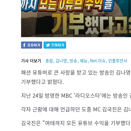
,
,
,
,
,
기사 더보기
종합
김나영
방송
예능
Net.이슈
인플루언서
패션 유튜버로 큰 사랑을 받고 있는 방송인 김나영(
기부했다고 밝혔다.
지난 24일 방영한 MBC '라디오스타'에는 방송인 
각자 근황에 대해 언급하던 도중 MC 김국진은 김
김국진은 "여태까지 모든 유튜브 수익을 기부했다