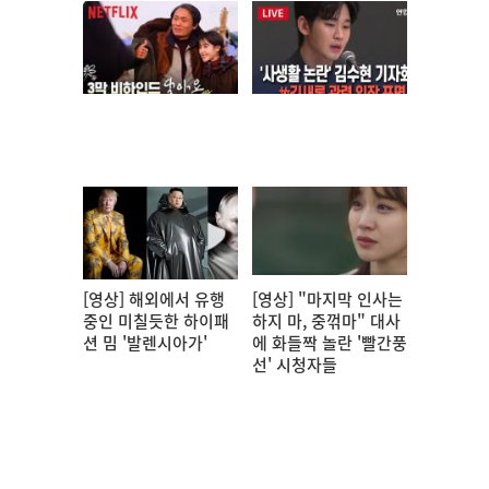
[영상] 해외에서 유행
[영상] "마지막 인사는
중인 미칠듯한 하이패
하지 마, 중꺾마" 대사
션 밈 '발렌시아가'
에 화들짝 놀란 '빨간풍
선' 시청자들