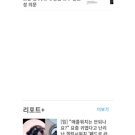
성 의문
리포트+
더보기
[밈] "애플워치는 안되나
요?" 요즘 귀엽다고 난리
난 갤럭시워치 '페드로 라