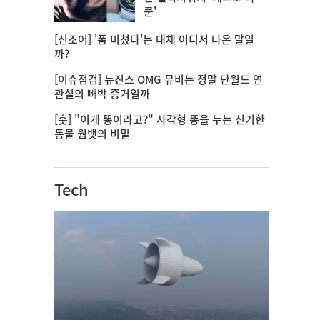
쿤'
[신조어] '폼 미쳤다'는 대체 어디서 나온 말일
까?
[이슈점검] 뉴진스 OMG 뮤비는 정말 단월드 연
관설의 빼박 증거일까
[훗] "이게 똥이라고?" 사각형 똥을 누는 신기한
동물 웜뱃의 비밀
Tech