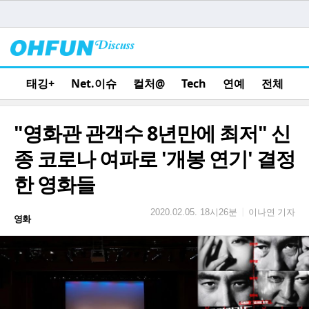
태깅+
Net.이슈
컬처@
Tech
연예
전체
"영화관 관객수 8년만에 최저" 신
종 코로나 여파로 '개봉 연기' 결정
한 영화들
이나연 기자
|
2020.02.05. 18시26분
영화