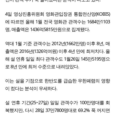
4일 영상진흥위원회 영화관입장권 통합전산망(KOBIS)
에 따르면 올해 1월 전국 영화관 관객수는 1684만1103
명, 매출액은 1436억5815만원으로 집계됐다.
역대 1월 기준 관객수는 2012년(1662만명) 이후 8년, 매
출액은 2016년(1326억여원) 이후 4년 만에 최저치다. 올
해 설 연휴 일일 최다 관객수도 1월26일 145만5195명으
로 8년 만에 최저 수준으로 내려앉았다.
이는 설을 기점으로 한반도를 급습한 우한폐렴의 영향
이 컸다는 분석이 우세하다.
설 연휴 기간(25~27일) 일일 관객수가 100만명대를 회
복했지만, 다시 28일 37만7800명대로 69.2% 푹 꺼지면