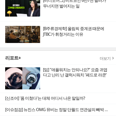
[비디오머그] 비트코인 6만7천 달러가
무너지면 벌어지는 일
[B주류경제학] 올림픽 중계권 때문에
JTBC가 휘청거리는 이유
리포트+
더보기
[밈] "애플워치는 안되나요?" 요즘 귀엽
다고 난리 난 갤럭시워치 '페드로 라쿤'
[신조어] '폼 미쳤다'는 대체 어디서 나온 말일까?
[이슈점검] 뉴진스 OMG 뮤비는 정말 단월드 연관설의 빼박 증거일까