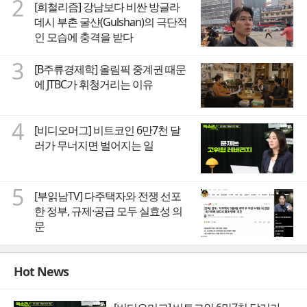
2
[희철리즘] 강남보다 비싼 방글라
데시 부촌 굴샨(Gulshan)의 극단적
인 모습에 충격을 받다
3
[B주류경제학] 올림픽 중계권 때문
에 JTBC가 휘청거리는 이유
4
[비디오머그] 비트코인 6만7천 달
러가 무너지면 벌어지는 일
5
[부읽남TV] 다주택자와 전쟁 선포
한 정부, 규제·공급 모두 실효성 의
문
Hot News