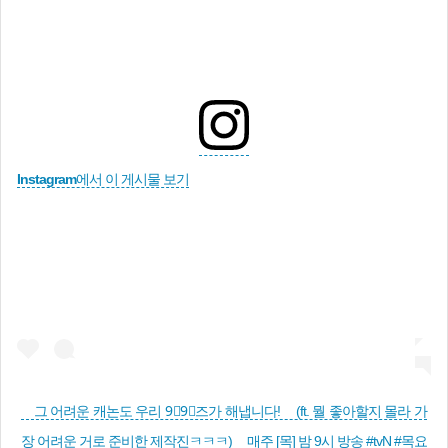
Instagram에서 이 게시물 보기
⠀ 그 어려운 캐논도 우리 9⃣9⃣즈가 해냅니다! ⠀ (ft. 뭘 좋아할지 몰라 가
장 어려운 거로 준비한 제작진ㅋㅋㅋ) ⠀ 매주 [목] 밤 9시 방송 #tvN #목요