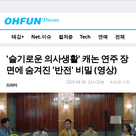
태깅+
Net.이슈
컬처@
Tech
연예
전체
'슬기로운 의사생활' 캐논 연주 장
면에 숨겨진 '반전' 비밀 (영상)
유보경 기자
|
2020.04.06. 13시32분
드라마