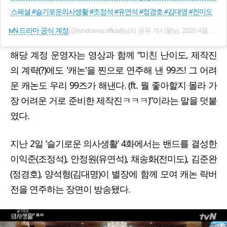
스페셜 #슬기로운의사생활 #조정석 #유연석 #정경호 #김대명 #전미도
tvN 드라마 공식 계정
(@tvndrama.official)님의 공유 게시물님,
2020 4월 3 9:32오후 PDT
해당 계정 운영자는 영상과 함께 “미친 난이도, 제작진
의 계략(?)에도 '캐논'을 찐으로 연주해 낸 99즈! 그 어려
운 캐논도 우리 99즈가 해낸다. (ft. 뭘 좋아할지 몰라 가
장 어려운 거로 준비한 제작진ㅋㅋㅋ)”이라는 말을 덧붙
였다.
지난 2일 ‘슬기로운 의사생활’ 4화에서는 밴드를 결성한
이익준(조정석), 안정원(유연석), 채송화(전미도), 김준완
(정경호), 양석형(김대명)이 별장에 함께 모여 캐논 락버
전을 연주하는 장면이 방송됐다.