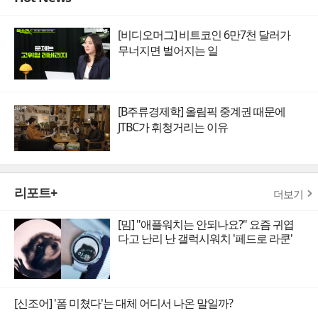
[비디오머그] 비트코인 6만7천 달러가
무너지면 벌어지는 일
[B주류경제학] 올림픽 중계권 때문에
JTBC가 휘청거리는 이유
리포트+
더보기
[밈] "애플워치는 안되나요?" 요즘 귀엽
다고 난리 난 갤럭시워치 '페드로 라쿤'
[신조어] '폼 미쳤다'는 대체 어디서 나온 말일까?