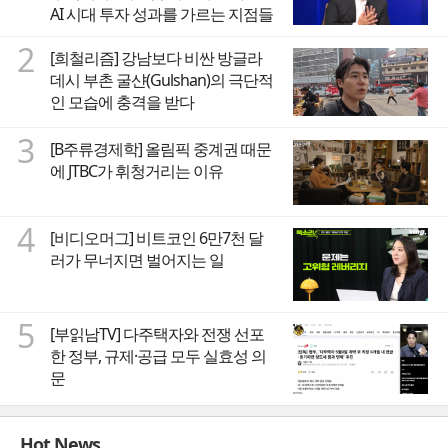
AI 시대 투자 성과를 가르는 지점들
2
[희철리즘] 강남보다 비싼 방글라
데시 부촌 굴샨(Gulshan)의 극단적
인 모습에 충격을 받다
3
[B주류경제학] 올림픽 중계권 때문
에 JTBC가 휘청거리는 이유
4
[비디오머그] 비트코인 6만7천 달
러가 무너지면 벌어지는 일
5
[부읽남TV] 다주택자와 전쟁 선포
한 정부, 규제·공급 모두 실효성 의
문
Hot News