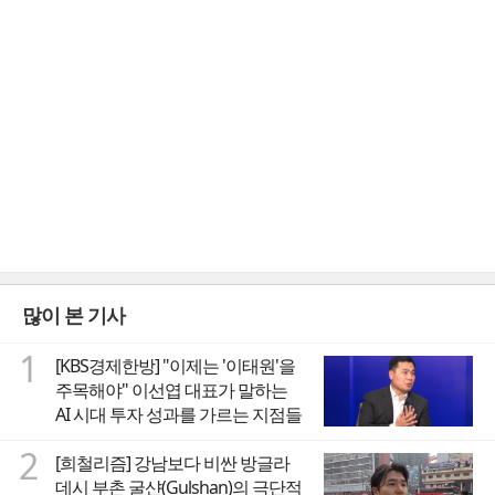
많이 본 기사
1
[KBS경제한방] "이제는 '이태원'을
주목해야" 이선엽 대표가 말하는
AI 시대 투자 성과를 가르는 지점들
2
[희철리즘] 강남보다 비싼 방글라
데시 부촌 굴샨(Gulshan)의 극단적