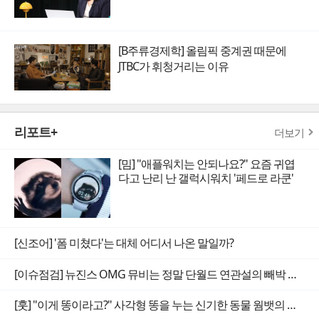
[B주류경제학] 올림픽 중계권 때문에
JTBC가 휘청거리는 이유
리포트+
더보기
[밈] "애플워치는 안되나요?" 요즘 귀엽
다고 난리 난 갤럭시워치 '페드로 라쿤'
[신조어] '폼 미쳤다'는 대체 어디서 나온 말일까?
[이슈점검] 뉴진스 OMG 뮤비는 정말 단월드 연관설의 빼박 증거일까
[훗] "이게 똥이라고?" 사각형 똥을 누는 신기한 동물 웜뱃의 비밀