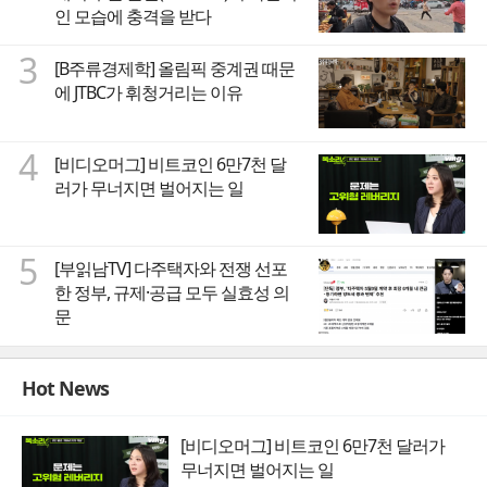
인 모습에 충격을 받다
3
[B주류경제학] 올림픽 중계권 때문
에 JTBC가 휘청거리는 이유
4
[비디오머그] 비트코인 6만7천 달
러가 무너지면 벌어지는 일
5
[부읽남TV] 다주택자와 전쟁 선포
한 정부, 규제·공급 모두 실효성 의
문
Hot News
[비디오머그] 비트코인 6만7천 달러가
무너지면 벌어지는 일