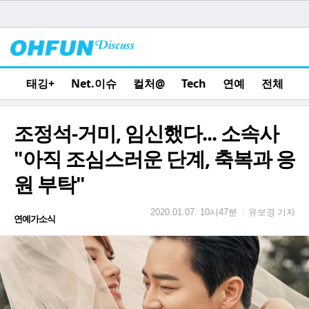
태깅+
Net.이슈
컬처@
Tech
연예
전체
조정석-거미, 임신했다... 소속사
"아직 조심스러운 단계, 축복과 응
원 부탁"
유보경 기자
|
2020.01.07. 10시47분
연예가소식