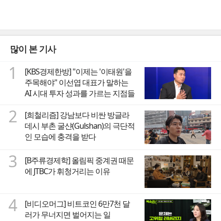
많이 본 기사
1
[KBS경제한방] "이제는 '이태원'을
주목해야" 이선엽 대표가 말하는
AI 시대 투자 성과를 가르는 지점들
2
[희철리즘] 강남보다 비싼 방글라
데시 부촌 굴샨(Gulshan)의 극단적
인 모습에 충격을 받다
3
[B주류경제학] 올림픽 중계권 때문
에 JTBC가 휘청거리는 이유
4
[비디오머그] 비트코인 6만7천 달
러가 무너지면 벌어지는 일