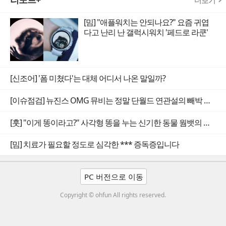
더보기
[밈] "애플워치는 안되나요?" 요즘 귀엽
다고 난리 난 갤럭시워치 '페드로 라쿤'
[신조어] '폼 미쳤다'는 대체 어디서 나온 말일까?
[이슈점검] 뉴진스 OMG 뮤비는 정말 단월드 연관설의 빼박 증거일까
[훗] "이게 똥이라고?" 사각형 똥을 누는 신기한 동물 웜뱃의 비밀
[밈] 치료가 필요할 정도로 심각한 *** 증독증입니다
PC 버전으로 이동
Copyright © ohfun All rights reserved.