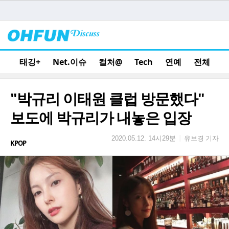
태깅+
Net.이슈
컬처@
Tech
연예
전체
"박규리 이태원 클럽 방문했다"
보도에 박규리가 내놓은 입장
유보경 기자
|
2020.05.12. 14시29분
KPOP