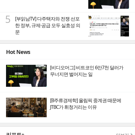
5
[부읽남TV] 다주택자와 전쟁 선포
한 정부, 규제·공급 모두 실효성 의
문
Hot News
[비디오머그] 비트코인 6만7천 달러가
무너지면 벌어지는 일
[B주류경제학] 올림픽 중계권 때문에
JTBC가 휘청거리는 이유
리포트+