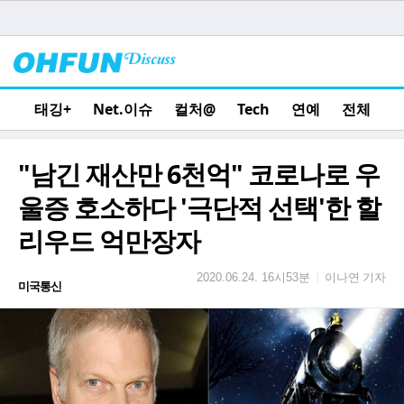
태깅+
Net.이슈
컬처@
Tech
연예
전체
"남긴 재산만 6천억" 코로나로 우
울증 호소하다 '극단적 선택'한 할
리우드 억만장자
이나연 기자
|
2020.06.24. 16시53분
미국통신