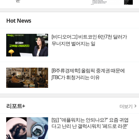
Hot News
[비디오머그] 비트코인 6만7천 달러가
무너지면 벌어지는 일
[B주류경제학] 올림픽 중계권 때문에
JTBC가 휘청거리는 이유
리포트+
더보기
[밈] "애플워치는 안되나요?" 요즘 귀엽
다고 난리 난 갤럭시워치 '페드로 라쿤'