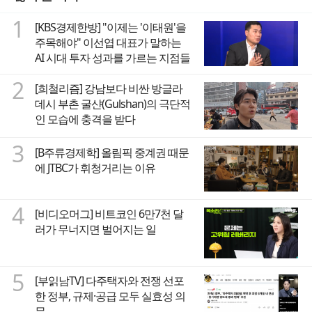
1
[KBS경제한방] "이제는 '이태원'을
주목해야" 이선엽 대표가 말하는
AI 시대 투자 성과를 가르는 지점들
2
[희철리즘] 강남보다 비싼 방글라
데시 부촌 굴샨(Gulshan)의 극단적
인 모습에 충격을 받다
3
[B주류경제학] 올림픽 중계권 때문
에 JTBC가 휘청거리는 이유
4
[비디오머그] 비트코인 6만7천 달
러가 무너지면 벌어지는 일
5
[부읽남TV] 다주택자와 전쟁 선포
한 정부, 규제·공급 모두 실효성 의
문