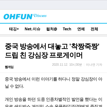
태깅+
Net.이슈
컬처@
Tech
연예
전체
중국 방송에서 대놓고 '착짱죽짱'
드립 친 강심장 프로게이머
이나연 기자
|
2020.11.12. 10시30분
웹게임
중국 방송에서 이런 이야기를 하다니 정말 강심장이 아
닐 수 없다.
개인 방송을 하던 도중 인종차별적인 발언을 했다는 이
유로 샌드박스 게이밍 소속 온플릭(김장겸)에게 중징계