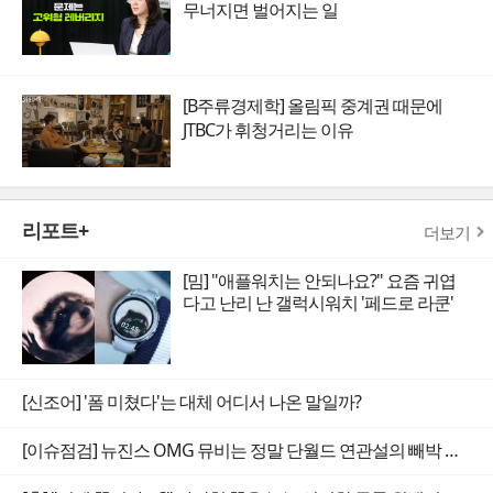
무너지면 벌어지는 일
[B주류경제학] 올림픽 중계권 때문에
JTBC가 휘청거리는 이유
리포트+
더보기
[밈] "애플워치는 안되나요?" 요즘 귀엽
다고 난리 난 갤럭시워치 '페드로 라쿤'
[신조어] '폼 미쳤다'는 대체 어디서 나온 말일까?
[이슈점검] 뉴진스 OMG 뮤비는 정말 단월드 연관설의 빼박 증거일까