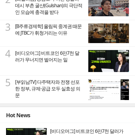
데시 부촌 굴샨(Gulshan)의 극단적
인 모습에 충격을 받다
3
[B주류경제학] 올림픽 중계권 때문
에 JTBC가 휘청거리는 이유
4
[비디오머그] 비트코인 6만7천 달
러가 무너지면 벌어지는 일
5
[부읽남TV] 다주택자와 전쟁 선포
한 정부, 규제·공급 모두 실효성 의
문
Hot News
[비디오머그] 비트코인 6만7천 달러가