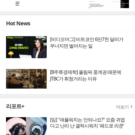
문
Hot News
[비디오머그] 비트코인 6만7천 달러가
무너지면 벌어지는 일
[B주류경제학] 올림픽 중계권 때문에
JTBC가 휘청거리는 이유
리포트+
더보기
[밈] "애플워치는 안되나요?" 요즘 귀엽
다고 난리 난 갤럭시워치 '페드로 라쿤'