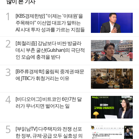
많이 본 기사
1
[KBS경제한방] "이제는 '이태원'을
주목해야" 이선엽 대표가 말하는
AI 시대 투자 성과를 가르는 지점들
2
[희철리즘] 강남보다 비싼 방글라
데시 부촌 굴샨(Gulshan)의 극단적
인 모습에 충격을 받다
3
[B주류경제학] 올림픽 중계권 때문
에 JTBC가 휘청거리는 이유
4
[비디오머그] 비트코인 6만7천 달
러가 무너지면 벌어지는 일
5
[부읽남TV] 다주택자와 전쟁 선포
한 정부, 규제·공급 모두 실효성 의