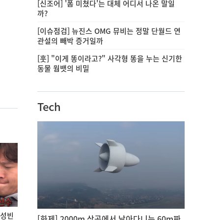
[신조어] '폼 미쳤다'는 대체 어디서 나온 말일
까?
[이슈점검] 뉴진스 OMG 뮤비는 정말 단월드 연
관설의 빼박 증거일까
[훗] "이게 똥이라고?" 사각형 똥을 누는 신기한
동물 웜뱃의 비밀
Tech
윤성빈
[화제] 2000m 상공에서 날아다니는 60m짜