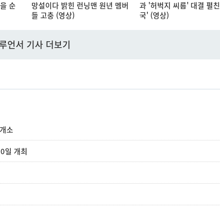
을 순
망설이다 밝힌 런닝맨 원년 멤버
과 '허벅지 씨름' 대결 펼친
들 고충 (영상)
국' (영상)
루언서 기사 더보기
 개소
0일 개최