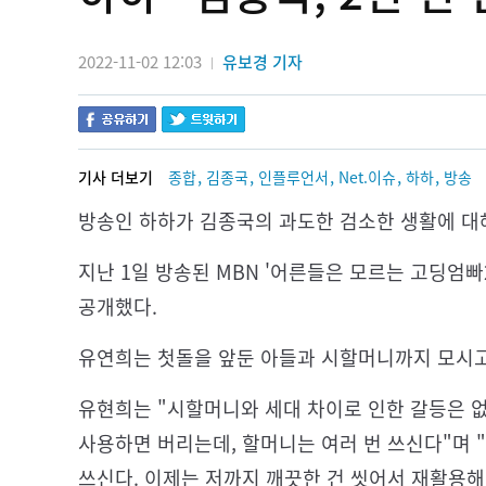
2022-11-02 12:03
유보경 기자
|
,
,
,
,
,
기사 더보기
종합
김종국
인플루언서
Net.이슈
하하
방송
방송인 하하가 김종국의 과도한 검소한 생활에 대해
지난 1일 방송된 MBN '어른들은 모르는 고딩엄빠
공개했다.
유연희는 첫돌을 앞둔 아들과 시할머니까지 모시고
유현희는 "시할머니와 세대 차이로 인한 갈등은 없
사용하면 버리는데, 할머니는 여러 번 쓰신다"며 
쓰신다. 이제는 저까지 깨끗한 건 씻어서 재활용해 