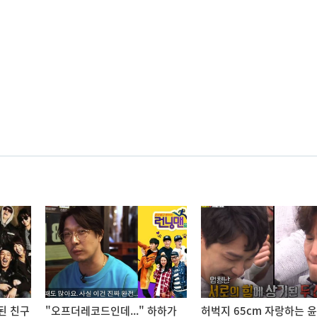
된 친구
"오프더레코드인데..." 하하가
허벅지 65cm 자랑하는 