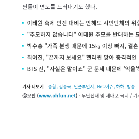
짠돌이 면모를 드러내기도 했다.
이태원 축제 안전 대비는 안해도 시민단체의 위
"추모하지 않습니다" 이태원 추모를 반대하는 
박수홍 "가족 분쟁 때문에 15㎏ 이상 빠져, 결
최여진, "끝까지 보세요" 핼러윈 맞아 충격적인
BTS 진, "사실은 말이죠" 군 문제 때문에 '억울
,
,
,
,
,
기사 더보기
종합
김종국
인플루언서
Net.이슈
하하
방송
ⓒ오펀 (
www.ohfun.net
)
- 무단전재 및 재배포 금지 /