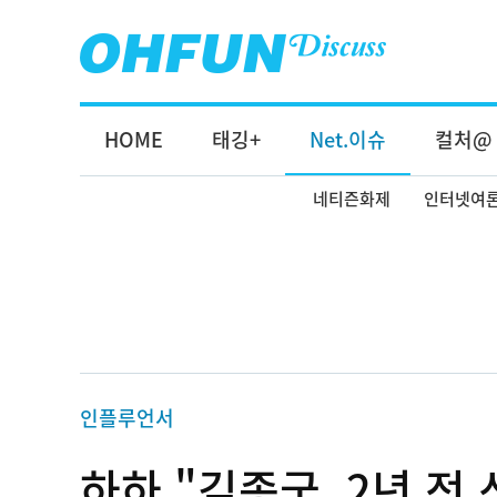
HOME
태깅+
Net.이슈
컬처@
네티즌화제
인터넷여
인플루언서
하하 "김종국, 2년 전