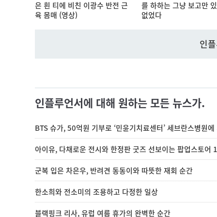
은 흰 티에 비친 이광수 반전 근
를 하하는 그냥 보고만 있
육 몸매 (영상)
없었다
인플
인플루언서에 대해 원하는 모든 뉴스가.
BTS 슈가, 50억원 기부로 ‘민윤기치료센터’ 세브란스병원에
아이유, 다채로운 전시와 한정판 굿즈 선보이는 팝업스토어 1
군복 입은 차은우, 반려견 동동이와 따뜻한 재회 순간
한소희와 전소미의 조용하고 다정한 일상
블랙핑크 리사, 유럽 여름 휴가의 완벽한 순간