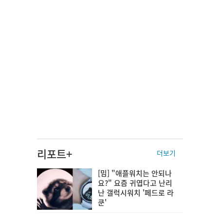
리포트+
더보기
[밈] "애플워치는 안되나
요?" 요즘 귀엽다고 난리
난 갤럭시워치 '페드로 라
쿤'