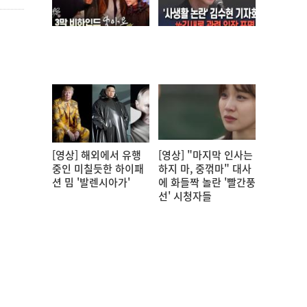
[영상] 해외에서 유행
[영상] "마지막 인사는
중인 미칠듯한 하이패
하지 마, 중꺾마" 대사
션 밈 '발렌시아가'
에 화들짝 놀란 '빨간풍
선' 시청자들