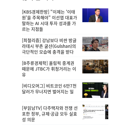
[KBS경제한방] "이제는 '이태
원'을 주목해야" 이선엽 대표가
말하는 AI 시대 투자 성과를 가
르는 지점들
[희철리즘] 강남보다 비싼 방글
라데시 부촌 굴샨(Gulshan)의
극단적인 모습에 충격을 받다
[B주류경제학] 올림픽 중계권
때문에 JTBC가 휘청거리는 이
유
[비디오머그] 비트코인 6만7천
달러가 무너지면 벌어지는 일
[부읽남TV] 다주택자와 전쟁 선
포한 정부, 규제·공급 모두 실효
성 의문