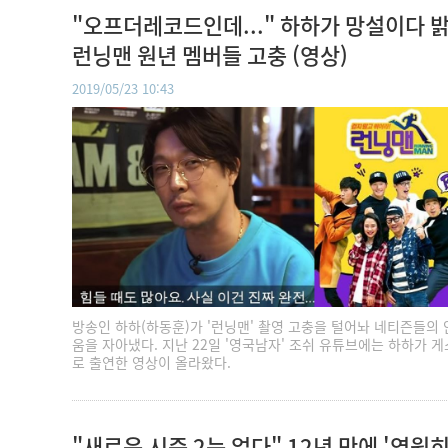
"오프더레코드인데..." 하하가 망설이다 
런닝맨 원년 멤버들 고충 (영상)
2019/05/23 10:43
방송인 하하(하동훈)가 '런닝맨' 촬영 고충을 털어놔 네티즌들의
움을 자아냈다. 지난 22일 '영국남자' 조쉬 유튜브에는 하하가 
로 출연한 영상이 올라왔다.
"새로운 시즌 2는 없다" 12년 만에 '영원히