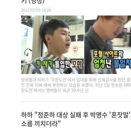
키 (영상)
2017/07/03 16:29
양세형과 하하가 '무한도전'에서 입대를 위해 신체검사를 받던 중
진 진짜 키에 애써 부정하는 모습을 보였다. 지난 1일 방송된 MBC
한도전'에서는 멤버들이 육군 30사단 신
하하 "정준하 대상 실패 후 박명수 '혼잣말
소름 끼치더라"