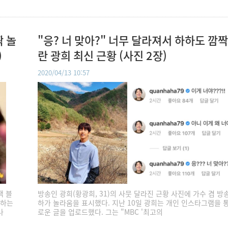
짝 놀
"응? 너 맞아?" 너무 달라져서 하하도 깜짝
)
란 광희 최신 근황 (사진 2장)
2020/04/13 10:57
잭 블
방송인 광희(황광희, 31)의 사뭇 달라진 근황 사진에 가수 겸 방
하하는
하가 놀라움을 표시했다. 지난 10일 광희는 개인 인스타그램을 
나
로운 글을 업로드했다. 그는 "MBC '최고의