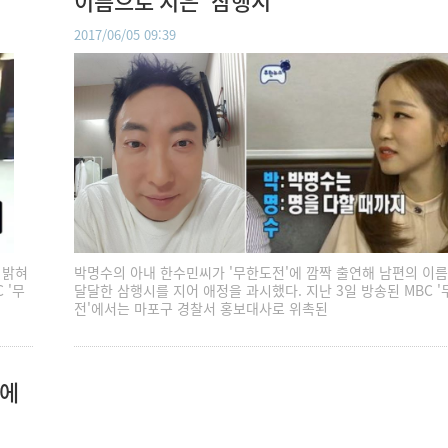
이름으로 지은 '삼행시'
2017/06/05 09:39
 밝혀
박명수의 아내 한수민씨가 '무한도전'에 깜짝 출연해 남편의 이
 '무
달달한 삼행시를 지어 애정을 과시했다. 지난 3일 방송된 MBC 
전'에서는 마포구 경찰서 홍보대사로 위촉된
'에