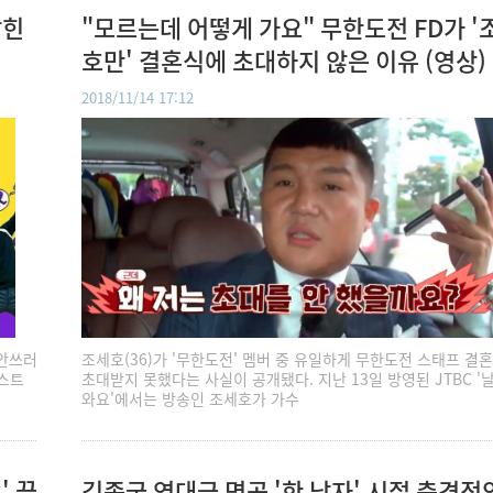
밝힌
"모르는데 어떻게 가요" 무한도전 FD가 '
호만' 결혼식에 초대하지 않은 이유 (영상)
2018/11/14 17:12
 안쓰러
조세호(36)가 '무한도전' 멤버 중 유일하게 무한도전 스태프 결
게스트
초대받지 못했다는 사실이 공개됐다. 지난 13일 방영된 JTBC '
와요'에서는 방송인 조세호가 가수
' 끝
김종국 역대급 명곡 '한 남자' 시절 충격적