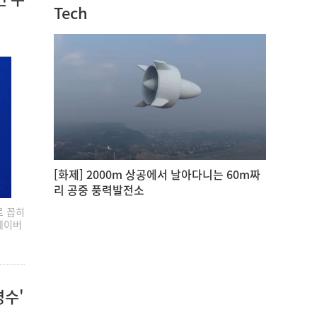
Tech
[화제] 2000m 상공에서 날아다니는 60m짜
리 공중 풍력발전소
로 꼽히
 네이버
명수'