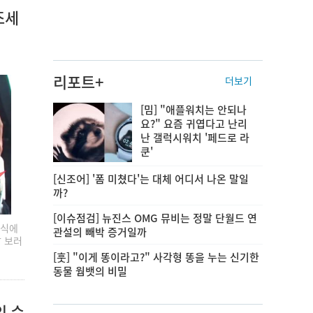
조세
리포트+
더보기
[밈] "애플워치는 안되나
요?" 요즘 귀엽다고 난리
난 갤럭시워치 '페드로 라
쿤'
[신조어] '폼 미쳤다'는 대체 어디서 나온 말일
까?
[이슈점검] 뉴진스 OMG 뮤비는 정말 단월드 연
혼식에
관설의 빼박 증거일까
날 보러
[훗] "이게 똥이라고?" 사각형 똥을 누는 신기한
동물 웜뱃의 비밀
인 수