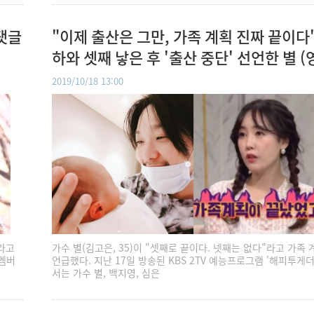
댓글
"이제 출산은 그만, 가족 계획 진짜 끝이다
하와 셋째 낳은 후 '출산 중단' 선언한 별 (
2019/10/18 13:00
라고
가수 별(김고은, 35)이 "셋째로 끝이다. 넷째는 없다"라고 가족
 멤버
언급했다. 지난 17일 방송된 KBS 2TV 예능프로그램 '해피투게더
서는 가수 별, 백지영, 심은