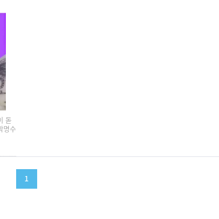
이 돋
 박명수
1