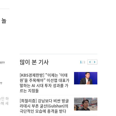
 놀
많이 본 기사
1
/ 2
[KBS경제한방] "이제는 '이태
원'을 주목해야" 이선엽 대표가
말하는 AI 시대 투자 성과를 가
르는 지점들
송인 하
[희철리즘] 강남보다 비싼 방글
통해 새
라데시 부촌 굴샨(Gulshan)의
극단적인 모습에 충격을 받다