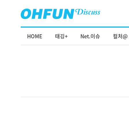
HOME
태깅+
Net.이슈
컬처@