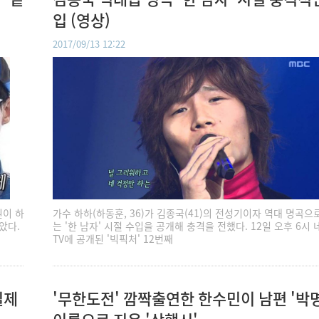
입 (영상)
2017/09/13 12:22
원이 하
가수 하하(하동훈, 36)가 김종국(41)의 전성기이자 역대 명곡으
았다.
는 '한 남자' 시절 수입을 공개해 충격을 전했다. 12일 오후 6시
TV에 공개된 '빅픽처' 12번째
실제
'무한도전' 깜짝출연한 한수민이 남편 '박