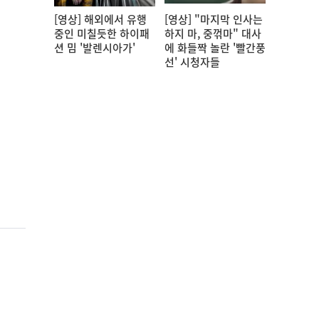
[영상] 해외에서 유행
[영상] "마지막 인사는
중인 미칠듯한 하이패
하지 마, 중꺾마" 대사
션 밈 '발렌시아가'
에 화들짝 놀란 '빨간풍
선' 시청자들