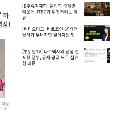
[B주류경제학] 올림픽 중계권
때문에 JTBC가 휘청거리는 이
" 하
유
영상)
[비디오머그] 비트코인 6만7천
달러가 무너지면 벌어지는 일
[부읽남TV] 다주택자와 전쟁 선
포한 정부, 규제·공급 모두 실효
성 의문
 계획을
4'에