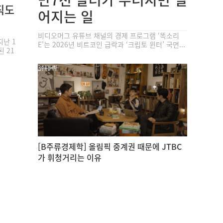
직도
어지는 일
비디오머그 유튜브 채널의 경제 프로그램 ‘똑소리
지난 1
E’는 2026년 비트코인 급락과 ‘크립토 윈터’ 국면...
 21
[B주류경제학] 올림픽 중계권 때문에 JTBC
가 휘청거리는 이유