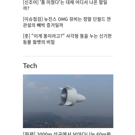
[신조어] '폼 미쳤다'는 대체 어디서 나온 말일
까?
[이슈점검] 뉴진스 OMG 뮤비는 정말 단월드 연
관설의 빼박 증거일까
[훗] "이게 똥이라고?" 사각형 똥을 누는 신기한
동물 웜뱃의 비밀
Tech
[화제] 2000m 상공에서 날아다니는 60m짜