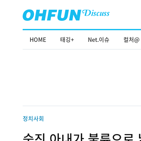
HOME
태깅+
Net.이슈
컬처@
정치사회
숨진 아내가 불륜으로 