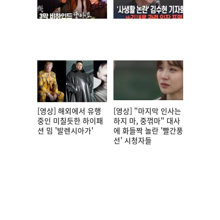
[영상] 해외에서 유행
[영상] "마지막 인사는
중인 미칠듯한 하이패
하지 마, 중꺾마" 대사
션 밈 '발렌시아가'
에 화들짝 놀란 '빨간풍
선' 시청자들