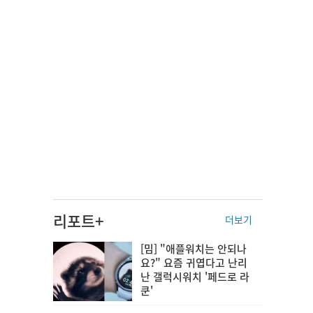
리포트+
더보기
[밈] "애플워치는 안되나
요?" 요즘 귀엽다고 난리
난 갤럭시워치 '페드로 라
쿤'