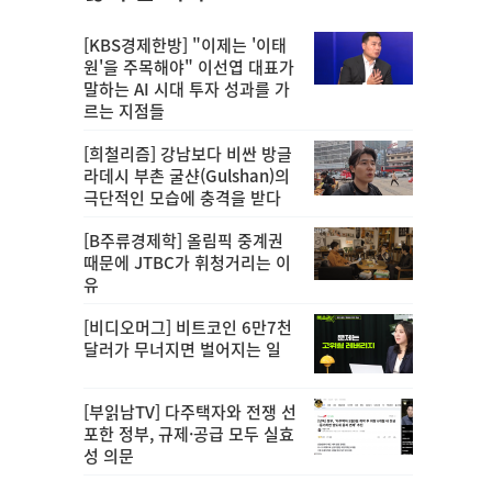
[KBS경제한방] "이제는 '이태
원'을 주목해야" 이선엽 대표가
말하는 AI 시대 투자 성과를 가
르는 지점들
[희철리즘] 강남보다 비싼 방글
라데시 부촌 굴샨(Gulshan)의
극단적인 모습에 충격을 받다
[B주류경제학] 올림픽 중계권
때문에 JTBC가 휘청거리는 이
유
[비디오머그] 비트코인 6만7천
달러가 무너지면 벌어지는 일
[부읽남TV] 다주택자와 전쟁 선
포한 정부, 규제·공급 모두 실효
성 의문