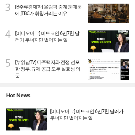
3
[B주류경제학] 올림픽 중계권 때문
에 JTBC가 휘청거리는 이유
4
[비디오머그] 비트코인 6만7천 달
러가 무너지면 벌어지는 일
5
[부읽남TV] 다주택자와 전쟁 선포
한 정부, 규제·공급 모두 실효성 의
문
Hot News
[비디오머그] 비트코인 6만7천 달러가
무너지면 벌어지는 일