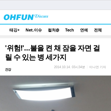
태깅+
Net.이슈
컬처@
Tech
연예
전체
'위험!'…불을 켠 채 잠을 자면 걸
릴 수 있는 병 세가지
이나연 기자
|
2014.10.14. 03시34분
건강