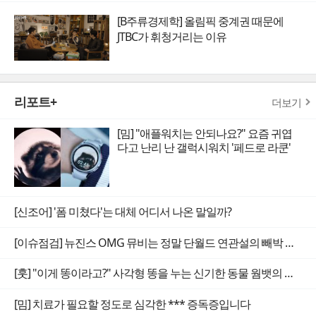
[B주류경제학] 올림픽 중계권 때문에
JTBC가 휘청거리는 이유
리포트+
더보기
[밈] "애플워치는 안되나요?" 요즘 귀엽
다고 난리 난 갤럭시워치 '페드로 라쿤'
[신조어] '폼 미쳤다'는 대체 어디서 나온 말일까?
[이슈점검] 뉴진스 OMG 뮤비는 정말 단월드 연관설의 빼박 증거일까
[훗] "이게 똥이라고?" 사각형 똥을 누는 신기한 동물 웜뱃의 비밀
[밈] 치료가 필요할 정도로 심각한 *** 증독증입니다