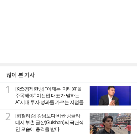
많이 본 기사
1
[KBS경제한방] "이제는 '이태원'을
주목해야" 이선엽 대표가 말하는
AI 시대 투자 성과를 가르는 지점들
2
[희철리즘] 강남보다 비싼 방글라
데시 부촌 굴샨(Gulshan)의 극단적
인 모습에 충격을 받다