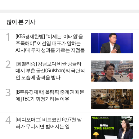
많이 본 기사
1
[KBS경제한방] "이제는 '이태원'을
주목해야" 이선엽 대표가 말하는
AI 시대 투자 성과를 가르는 지점들
2
[희철리즘] 강남보다 비싼 방글라
데시 부촌 굴샨(Gulshan)의 극단적
인 모습에 충격을 받다
3
[B주류경제학] 올림픽 중계권 때문
에 JTBC가 휘청거리는 이유
4
[비디오머그] 비트코인 6만7천 달
러가 무너지면 벌어지는 일