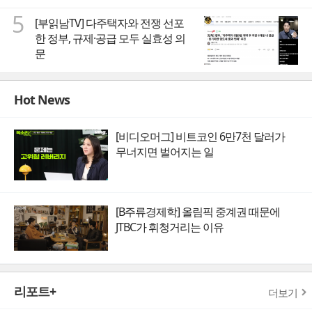
5
[부읽남TV] 다주택자와 전쟁 선포
한 정부, 규제·공급 모두 실효성 의
문
Hot News
[비디오머그] 비트코인 6만7천 달러가
무너지면 벌어지는 일
[B주류경제학] 올림픽 중계권 때문에
JTBC가 휘청거리는 이유
리포트+
더보기