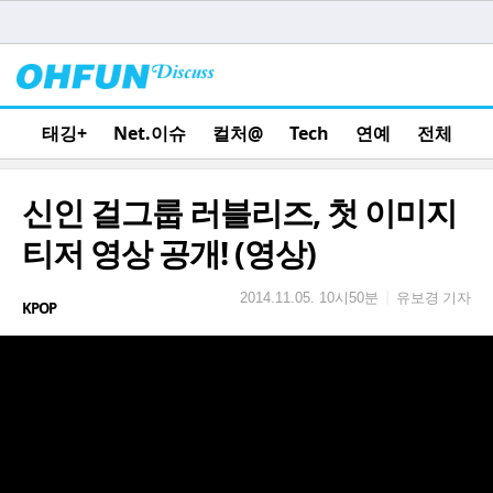
태깅+
Net.이슈
컬처@
Tech
연예
전체
신인 걸그룹 러블리즈, 첫 이미지
티저 영상 공개! (영상)
유보경 기자
|
2014.11.05. 10시50분
KPOP