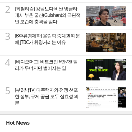
2
[희철리즘] 강남보다 비싼 방글라
데시 부촌 굴샨(Gulshan)의 극단적
인 모습에 충격을 받다
3
[B주류경제학] 올림픽 중계권 때문
에 JTBC가 휘청거리는 이유
4
[비디오머그] 비트코인 6만7천 달
러가 무너지면 벌어지는 일
5
[부읽남TV] 다주택자와 전쟁 선포
한 정부, 규제·공급 모두 실효성 의
문
Hot News