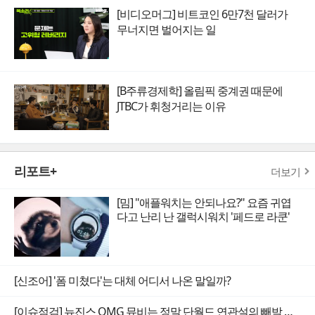
[비디오머그] 비트코인 6만7천 달러가
무너지면 벌어지는 일
[B주류경제학] 올림픽 중계권 때문에
JTBC가 휘청거리는 이유
리포트+
더보기
[밈] "애플워치는 안되나요?" 요즘 귀엽
다고 난리 난 갤럭시워치 '페드로 라쿤'
[신조어] '폼 미쳤다'는 대체 어디서 나온 말일까?
[이슈점검] 뉴진스 OMG 뮤비는 정말 단월드 연관설의 빼박 증거일까