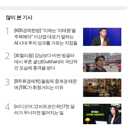
많이 본 기사
1
[KBS경제한방] "이제는 '이태원'을
주목해야" 이선엽 대표가 말하는
AI 시대 투자 성과를 가르는 지점들
2
[희철리즘] 강남보다 비싼 방글라
데시 부촌 굴샨(Gulshan)의 극단적
인 모습에 충격을 받다
3
[B주류경제학] 올림픽 중계권 때문
에 JTBC가 휘청거리는 이유
4
[비디오머그] 비트코인 6만7천 달
러가 무너지면 벌어지는 일