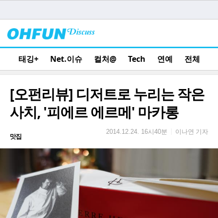
태깅+
Net.이슈
컬처@
Tech
연예
전체
[오펀리뷰] 디저트로 누리는 작은
사치, '피에르 에르메' 마카롱
이나연 기자
|
2014.12.24. 16시40분
맛집