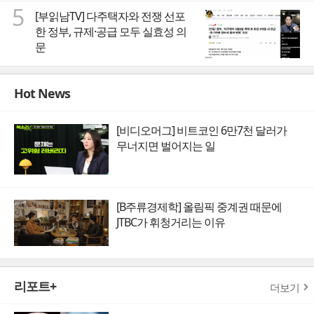
5
[부읽남TV] 다주택자와 전쟁 선포
한 정부, 규제·공급 모두 실효성 의
문
Hot News
[비디오머그] 비트코인 6만7천 달러가
무너지면 벌어지는 일
[B주류경제학] 올림픽 중계권 때문에
JTBC가 휘청거리는 이유
리포트+
더보기