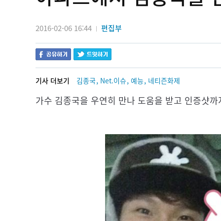
2016-02-06 16:44
편집부
|
,
,
,
기사 더보기
김종국
Net.이슈
예능
네티즌화제
가수 김종국을 우연히 만나 도움을 받고 인증샷까지