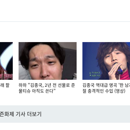
래 팔
하하 "김종국, 2년 전 선물로 준
김종국 역대급 명곡 '한 남
물티슈 아직도 쓴다"
절 충격적인 수입 (영상)
즌화제 기사 더보기