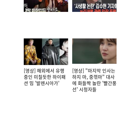
[영상] 해외에서 유행
[영상] "마지막 인사는
중인 미칠듯한 하이패
하지 마, 중꺾마" 대사
션 밈 '발렌시아가'
에 화들짝 놀란 '빨간풍
선' 시청자들