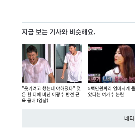
지금 보는 기사와 비슷해요.
"웃기려고 했는데 야해졌다" 젖
5백만원짜리 엄마시계 몰
은 흰 티에 비친 이광수 반전 근
았다는 여가수 논란
육 몸매 (영상)
네티