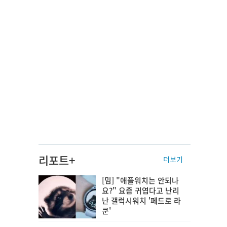
리포트+
더보기
[밈] "애플워치는 안되나
요?" 요즘 귀엽다고 난리
난 갤럭시워치 '페드로 라
쿤'