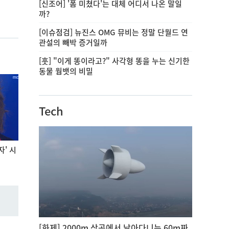
[신조어] '폼 미쳤다'는 대체 어디서 나온 말일
까?
[이슈점검] 뉴진스 OMG 뮤비는 정말 단월드 연
관설의 빼박 증거일까
[훗] "이게 똥이라고?" 사각형 똥을 누는 신기한
동물 웜뱃의 비밀
Tech
자' 시
[화제] 2000m 상공에서 날아다니는 60m짜