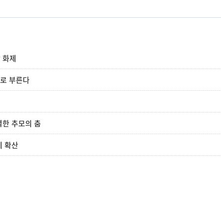
상 화제
브로 부른다
별한 추모의 춤
게 확산