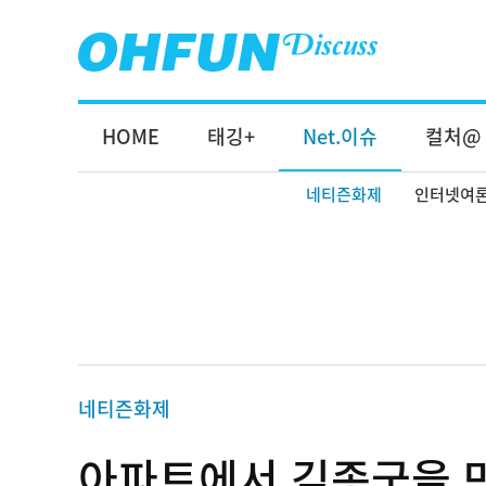
HOME
태깅+
Net.이슈
컬처@
네티즌화제
인터넷여
네티즌화제
아파트에서 김종국을 만