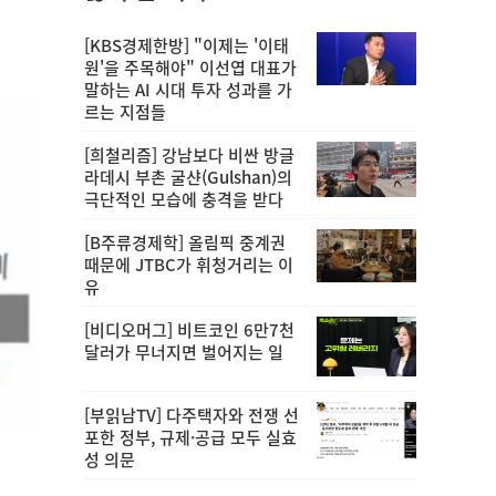
[KBS경제한방] "이제는 '이태
원'을 주목해야" 이선엽 대표가
말하는 AI 시대 투자 성과를 가
르는 지점들
[희철리즘] 강남보다 비싼 방글
라데시 부촌 굴샨(Gulshan)의
극단적인 모습에 충격을 받다
[B주류경제학] 올림픽 중계권
때문에 JTBC가 휘청거리는 이
유
[비디오머그] 비트코인 6만7천
달러가 무너지면 벌어지는 일
[부읽남TV] 다주택자와 전쟁 선
포한 정부, 규제·공급 모두 실효
성 의문