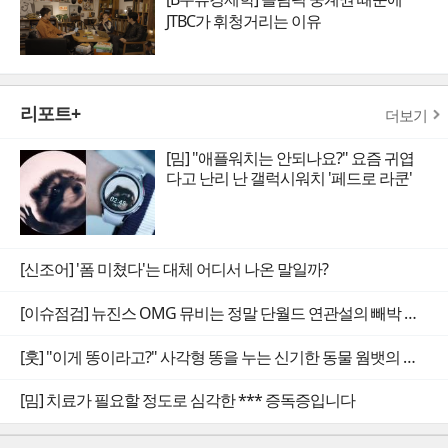
JTBC가 휘청거리는 이유
리포트+
더보기
[밈] "애플워치는 안되나요?" 요즘 귀엽
다고 난리 난 갤럭시워치 '페드로 라쿤'
[신조어] '폼 미쳤다'는 대체 어디서 나온 말일까?
[이슈점검] 뉴진스 OMG 뮤비는 정말 단월드 연관설의 빼박 증거일까
[훗] "이게 똥이라고?" 사각형 똥을 누는 신기한 동물 웜뱃의 비밀
[밈] 치료가 필요할 정도로 심각한 *** 증독증입니다