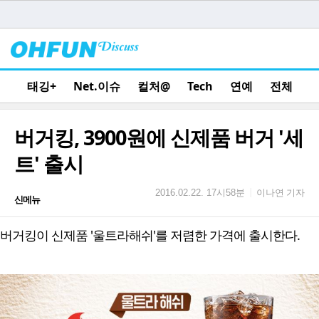
태깅+
Net.이슈
컬처@
Tech
연예
전체
버거킹, 3900원에 신제품 버거 '세
트' 출시
이나연 기자
|
2016.02.22. 17시58분
신메뉴
버거킹이 신제품 '울트라해쉬'를 저렴한 가격에 출시한다.