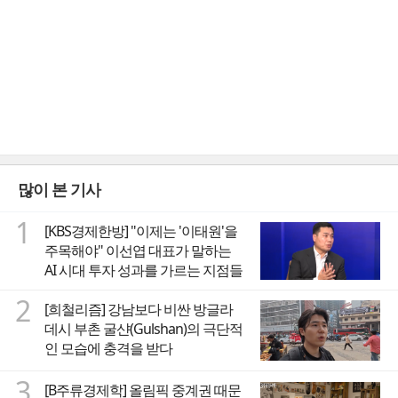
많이 본 기사
1
[KBS경제한방] "이제는 '이태원'을
주목해야" 이선엽 대표가 말하는
AI 시대 투자 성과를 가르는 지점들
2
[희철리즘] 강남보다 비싼 방글라
데시 부촌 굴샨(Gulshan)의 극단적
인 모습에 충격을 받다
3
[B주류경제학] 올림픽 중계권 때문