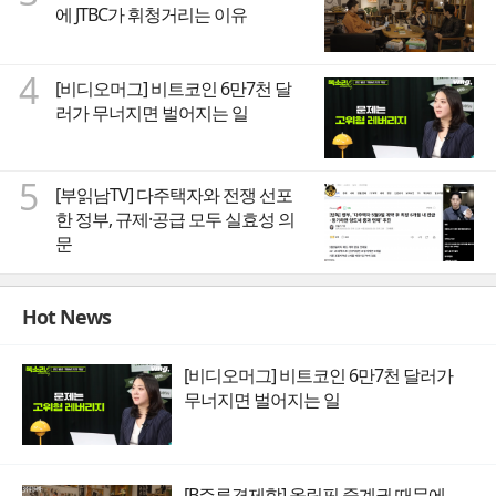
에 JTBC가 휘청거리는 이유
4
[비디오머그] 비트코인 6만7천 달
러가 무너지면 벌어지는 일
5
[부읽남TV] 다주택자와 전쟁 선포
한 정부, 규제·공급 모두 실효성 의
문
Hot News
[비디오머그] 비트코인 6만7천 달러가
무너지면 벌어지는 일
[B주류경제학] 올림픽 중계권 때문에