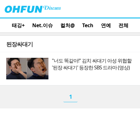
태깅+
Net.이슈
컬처@
Tech
연예
전체
된장싸대기
"너도 똑같아!" 김치 싸대기 아성 위협할
'된장 싸대기' 등장한 SBS 드라마 (영상)
1