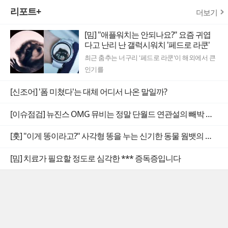
리포트+
더보기
[밈] "애플워치는 안되나요?" 요즘 귀엽
다고 난리 난 갤럭시워치 '페드로 라쿤'
최근 춤추는 너구리 '페드로 라쿤'이 해외에서 큰
인기를
[신조어] '폼 미쳤다'는 대체 어디서 나온 말일까?
[이슈점검] 뉴진스 OMG 뮤비는 정말 단월드 연관설의 빼박 증거일까
[훗] "이게 똥이라고?" 사각형 똥을 누는 신기한 동물 웜뱃의 비밀
[밈] 치료가 필요할 정도로 심각한 *** 증독증입니다