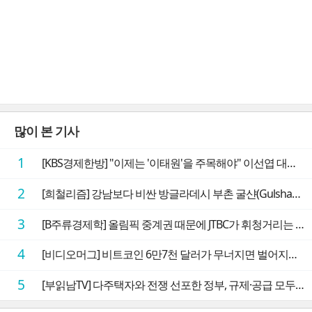
많이 본 기사
1
[KBS경제한방] "이제는 '이태원'을 주목해야" 이선엽 대표가 말하는 AI 시대 투자 성과를 가르는 지점들
2
[희철리즘] 강남보다 비싼 방글라데시 부촌 굴샨(Gulshan)의 극단적인 모습에 충격을 받다
3
[B주류경제학] 올림픽 중계권 때문에 JTBC가 휘청거리는 이유
4
[비디오머그] 비트코인 6만7천 달러가 무너지면 벌어지는 일
5
[부읽남TV] 다주택자와 전쟁 선포한 정부, 규제·공급 모두 실효성 의문