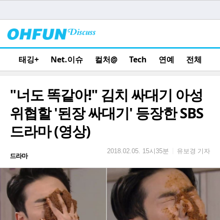
태깅+
Net.이슈
컬처@
Tech
연예
전체
"너도 똑같아!" 김치 싸대기 아성
위협할 '된장 싸대기' 등장한 SBS
드라마 (영상)
유보경 기자
|
2018.02.05. 15시35분
드라마