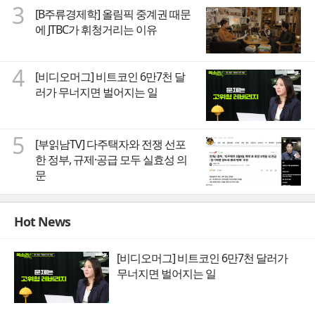
3
[B주류경제학] 올림픽 중계권 때문
에 JTBC가 휘청거리는 이유
4
[비디오머그] 비트코인 6만7천 달
러가 무너지면 벌어지는 일
5
[부읽남TV] 다주택자와 전쟁 선포
한 정부, 규제·공급 모두 실효성 의
문
Hot News
[비디오머그] 비트코인 6만7천 달러가
무너지면 벌어지는 일