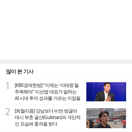
많이 본 기사
1
[KBS경제한방] "이제는 '이태원'을
주목해야" 이선엽 대표가 말하는
AI 시대 투자 성과를 가르는 지점들
2
[희철리즘] 강남보다 비싼 방글라
데시 부촌 굴샨(Gulshan)의 극단적
인 모습에 충격을 받다