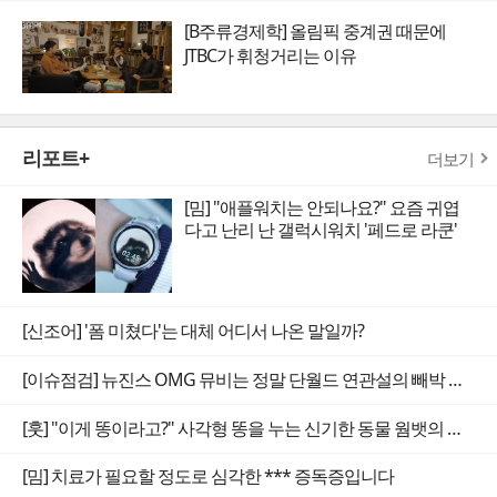
[B주류경제학] 올림픽 중계권 때문에
JTBC가 휘청거리는 이유
리포트+
더보기
[밈] "애플워치는 안되나요?" 요즘 귀엽
다고 난리 난 갤럭시워치 '페드로 라쿤'
[신조어] '폼 미쳤다'는 대체 어디서 나온 말일까?
[이슈점검] 뉴진스 OMG 뮤비는 정말 단월드 연관설의 빼박 증거일까
[훗] "이게 똥이라고?" 사각형 똥을 누는 신기한 동물 웜뱃의 비밀
[밈] 치료가 필요할 정도로 심각한 *** 증독증입니다