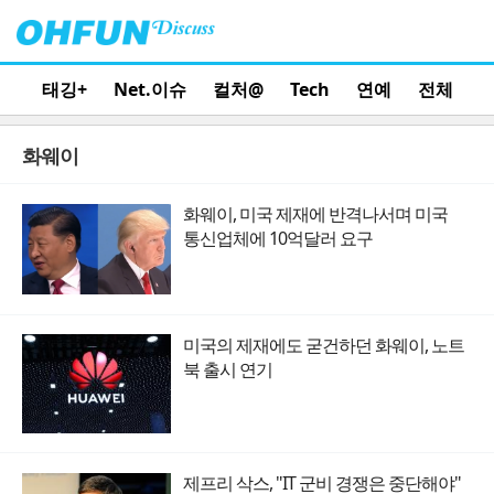
태깅+
Net.이슈
컬처@
Tech
연예
전체
화웨이
화웨이, 미국 제재에 반격나서며 미국
통신업체에 10억달러 요구
미국의 제재에도 굳건하던 화웨이, 노트
북 출시 연기
제프리 삭스, "IT 군비 경쟁은 중단해야"