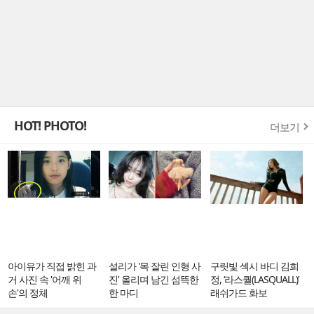
HOT! PHOTO!
더보기
아이유가 직접 밝힌 과
설리가 '목 잘린 인형 사
구릿빛 섹시 바디 김희
거 사진 속 '어깨 위
진' 올리며 남긴 섬뜩한
정, ‘라스퀄(LASQUALL)’
손'의 정체
한 마디
래쉬가드 화보