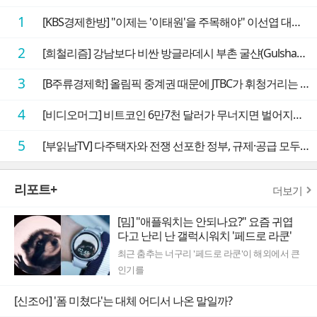
1
[KBS경제한방] "이제는 '이태원'을 주목해야" 이선엽 대표가 말하는 AI 시대 투자 성과를 가르는 지점들
2
[희철리즘] 강남보다 비싼 방글라데시 부촌 굴샨(Gulshan)의 극단적인 모습에 충격을 받다
3
[B주류경제학] 올림픽 중계권 때문에 JTBC가 휘청거리는 이유
4
[비디오머그] 비트코인 6만7천 달러가 무너지면 벌어지는 일
5
[부읽남TV] 다주택자와 전쟁 선포한 정부, 규제·공급 모두 실효성 의문
리포트+
더보기
[밈] "애플워치는 안되나요?" 요즘 귀엽
다고 난리 난 갤럭시워치 '페드로 라쿤'
최근 춤추는 너구리 '페드로 라쿤'이 해외에서 큰
인기를
[신조어] '폼 미쳤다'는 대체 어디서 나온 말일까?