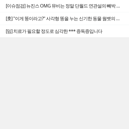
[이슈점검] 뉴진스 OMG 뮤비는 정말 단월드 연관설의 빼박 증거일까
[훗] "이게 똥이라고?" 사각형 똥을 누는 신기한 동물 웜뱃의 비밀
[밈] 치료가 필요할 정도로 심각한 *** 증독증입니다