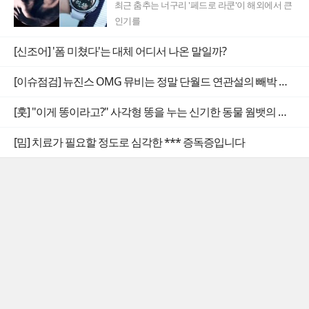
최근 춤추는 너구리 '페드로 라쿤'이 해외에서 큰
인기를
[신조어] '폼 미쳤다'는 대체 어디서 나온 말일까?
[이슈점검] 뉴진스 OMG 뮤비는 정말 단월드 연관설의 빼박 증거일까
[훗] "이게 똥이라고?" 사각형 똥을 누는 신기한 동물 웜뱃의 비밀
[밈] 치료가 필요할 정도로 심각한 *** 증독증입니다