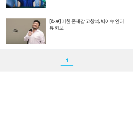
[화보] 미친 존재감 고창석, 빅이슈 인터
뷰 화보
1