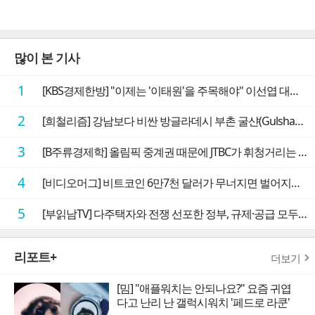
많이 본 기사
1
[KBS경제한방] "이제는 '이태원'을 주목해야" 이선엽 대표가 말하는 AI 시대 투자 성과를 가르는 지점들
2
[희철리즘] 강남보다 비싼 방글라데시 부촌 굴샨(Gulshan)의 극단적인 모습에 충격을 받다
3
[B주류경제학] 올림픽 중계권 때문에 JTBC가 휘청거리는 이유
4
[비디오머그] 비트코인 6만7천 달러가 무너지면 벌어지는 일
5
[부읽남TV] 다주택자와 전쟁 선포한 정부, 규제·공급 모두 실효성 의문
리포트+
더보기
[밈] "애플워치는 안되나요?" 요즘 귀엽
다고 난리 난 갤럭시워치 '페드로 라쿤'