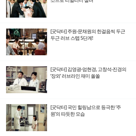
[굿닥터] 주원-문채원의 한걸음씩 두근
두근 러브 스텝 5단계!
[굿닥터] 김영광-엄현경, 고창석-진경의
‘장외’ 러브라인 재미 쏠쏠
[굿닥터] 국민 힐링남으로 등극한 ‘주
원’의 따듯한 모습