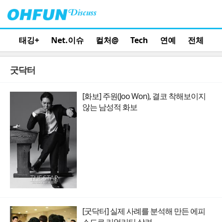
태깅+
Net.이슈
컬처@
Tech
연예
전체
굿닥터
[화보] 주원(Joo Won), 결코 착해보이지
않는 남성적 화보
[굿닥터] 실제 사례를 분석해 만든 에피
소드로 리얼리티 살려