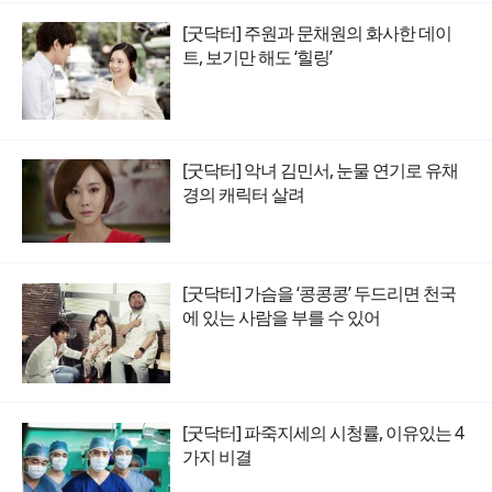
[굿닥터] 주원과 문채원의 화사한 데이
트, 보기만 해도 ‘힐링’
[굿닥터] 악녀 김민서, 눈물 연기로 유채
경의 캐릭터 살려
[굿닥터] 가슴을 ‘콩콩콩’ 두드리면 천국
에 있는 사람을 부를 수 있어
[굿닥터] 파죽지세의 시청률, 이유있는 4
가지 비결