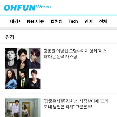
태깅+
Net.이슈
컬처@
Tech
연예
전체
진경
강동원-이병헌-오달수까지 영화 '마스
터'다운 완벽 캐스팅
[참좋은시절] 김희선, 시집살이에 “그래
도 내 남편은 착해” 고군분투!