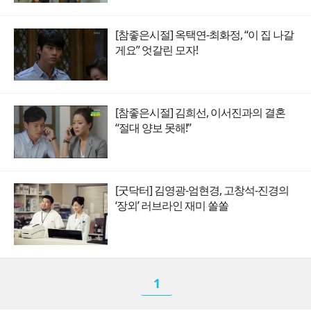
[참좋은시절] 옥택연-최화정, “이 집 나갈
게요” 엇갈린 모자!
[참좋은시절] 김희선, 이서진과의 결혼
“절대 양보 못해!”
[굿닥터] 김영광-엄현경, 고창석-진경의
‘장외’ 러브라인 재미 쏠쏠
1