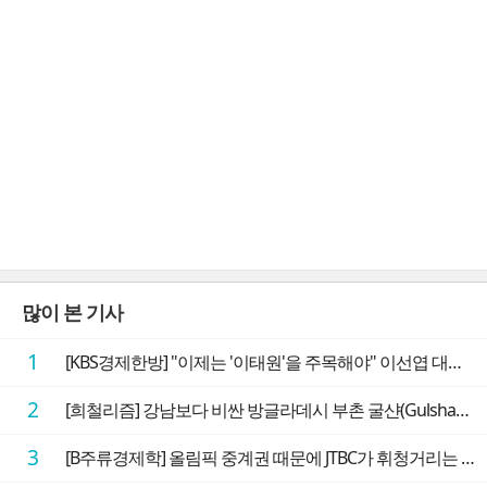
많이 본 기사
1
[KBS경제한방] "이제는 '이태원'을 주목해야" 이선엽 대표가 말하는 AI 시대 투자 성과를 가르는 지점들
2
[희철리즘] 강남보다 비싼 방글라데시 부촌 굴샨(Gulshan)의 극단적인 모습에 충격을 받다
3
[B주류경제학] 올림픽 중계권 때문에 JTBC가 휘청거리는 이유