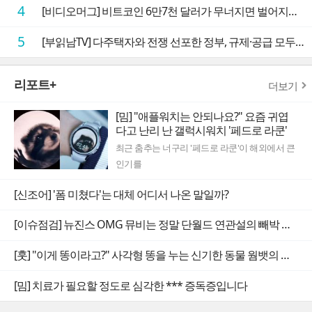
4
[비디오머그] 비트코인 6만7천 달러가 무너지면 벌어지는 일
5
[부읽남TV] 다주택자와 전쟁 선포한 정부, 규제·공급 모두 실효성 의문
리포트+
더보기
[밈] "애플워치는 안되나요?" 요즘 귀엽
다고 난리 난 갤럭시워치 '페드로 라쿤'
최근 춤추는 너구리 '페드로 라쿤'이 해외에서 큰
인기를
[신조어] '폼 미쳤다'는 대체 어디서 나온 말일까?
[이슈점검] 뉴진스 OMG 뮤비는 정말 단월드 연관설의 빼박 증거일까
[훗] "이게 똥이라고?" 사각형 똥을 누는 신기한 동물 웜뱃의 비밀
[밈] 치료가 필요할 정도로 심각한 *** 증독증입니다