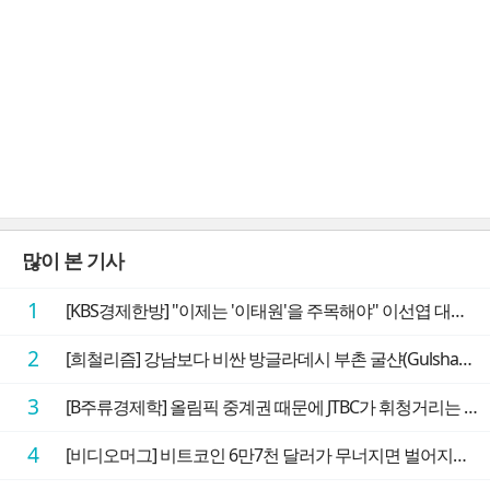
많이 본 기사
1
[KBS경제한방] "이제는 '이태원'을 주목해야" 이선엽 대표가 말하는 AI 시대 투자 성과를 가르는 지점들
2
[희철리즘] 강남보다 비싼 방글라데시 부촌 굴샨(Gulshan)의 극단적인 모습에 충격을 받다
3
[B주류경제학] 올림픽 중계권 때문에 JTBC가 휘청거리는 이유
4
[비디오머그] 비트코인 6만7천 달러가 무너지면 벌어지는 일