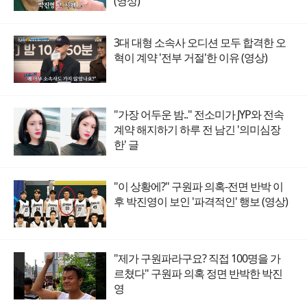
(영상)
3대 대형 소속사 오디션 모두 합격한 오
혁이 계약 '전부 거절'한 이유 (영상)
"가장 어두운 밤.." 전소미가 JYP와 전속
계약 해지하기 하루 전 남긴 '의미심장
한' 글
"이 상황에?" 구원파 의혹-전면 반박 이
후 박진영이 보인 '파격적인' 행보 (영상)
"제가 구원파라구요? 직접 100명을 가
르쳤다" 구원파 의혹 정면 반박한 박진
영