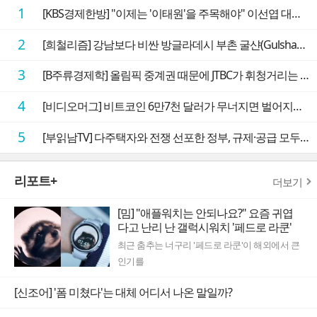
1
[KBS경제한방] "이제는 '이태원'을 주목해야" 이선엽 대표가 말하는 AI 시대 투자 성과를 가르는 지점들
2
[희철리즘] 강남보다 비싼 방글라데시 부촌 굴샨(Gulshan)의 극단적인 모습에 충격을 받다
3
[B주류경제학] 올림픽 중계권 때문에 JTBC가 휘청거리는 이유
4
[비디오머그] 비트코인 6만7천 달러가 무너지면 벌어지는 일
5
[부읽남TV] 다주택자와 전쟁 선포한 정부, 규제·공급 모두 실효성 의문
리포트+
더보기
[밈] "애플워치는 안되나요?" 요즘 귀엽
다고 난리 난 갤럭시워치 '페드로 라쿤'
최근 춤추는 너구리 '페드로 라쿤'이 해외에서 큰
인기를
[신조어] '폼 미쳤다'는 대체 어디서 나온 말일까?