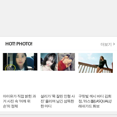
HOT! PHOTO!
더보기
아이유가 직접 밝힌 과
설리가 '목 잘린 인형 사
구릿빛 섹시 바디 김희
거 사진 속 '어깨 위
진' 올리며 남긴 섬뜩한
정, ‘라스퀄(LASQUALL)’
손'의 정체
한 마디
래쉬가드 화보