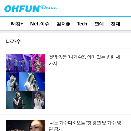
태깅+
Net.이슈
컬처@
Tech
연예
전체
나가수
첫방 앞둔 '나가수3', 의미 있는 변화 세
가지
'나는 가수다3' 오늘 '첫 경연 및 가수 명
단 공개'