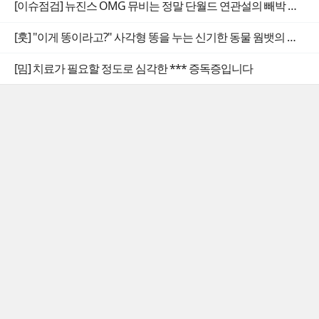
[이슈점검] 뉴진스 OMG 뮤비는 정말 단월드 연관설의 빼박 증거일까
[훗] "이게 똥이라고?" 사각형 똥을 누는 신기한 동물 웜뱃의 비밀
[밈] 치료가 필요할 정도로 심각한 *** 증독증입니다