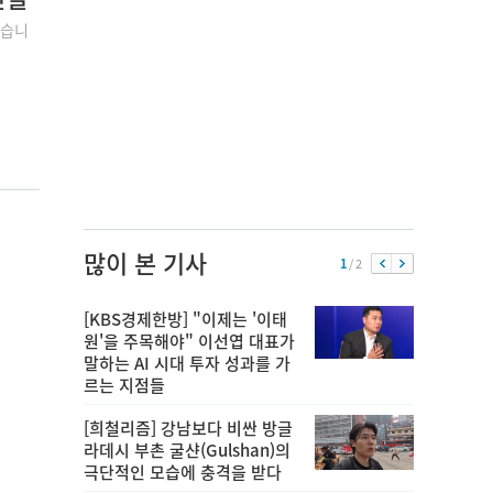
었습니
많이 본 기사
1
/ 2
[KBS경제한방] "이제는 '이태
원'을 주목해야" 이선엽 대표가
말하는 AI 시대 투자 성과를 가
르는 지점들
[희철리즘] 강남보다 비싼 방글
라데시 부촌 굴샨(Gulshan)의
극단적인 모습에 충격을 받다