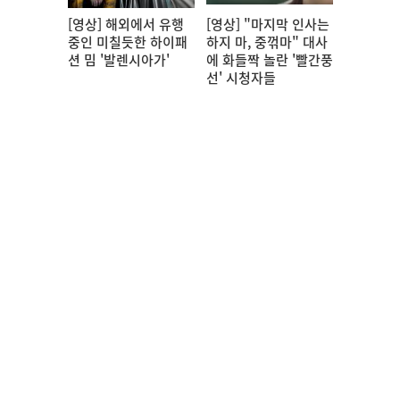
[영상] 해외에서 유행
[영상] "마지막 인사는
중인 미칠듯한 하이패
하지 마, 중꺾마" 대사
션 밈 '발렌시아가'
에 화들짝 놀란 '빨간풍
선' 시청자들