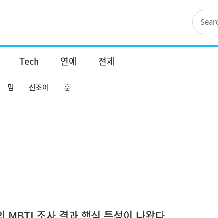
Tech
연예
전체
밈
신조어
훗
 MBTI 조사 결과 핵심 특성이 나왔다