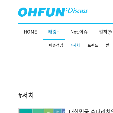
HOME
태깅+
Net.이슈
컬처@
이슈점검
#서치
트렌드
썰
#서치
대한민국 슈퍼리치의