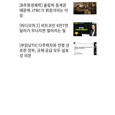
[B주류경제학] 올림픽 중계권
때문에 JTBC가 휘청거리는 이
유
[비디오머그] 비트코인 6만7천
달러가 무너지면 벌어지는 일
[부읽남TV] 다주택자와 전쟁 선
포한 정부, 규제·공급 모두 실효
성 의문