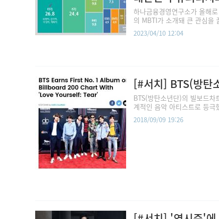
하나금융경영연구소가 올해로 1
의 MBTI가 소개돼 큰 관심을 끌
2023/04/10 12:04
[#서치] BTS(방
BTS(방탄소년단)의 빌보드차트
계적인 음악 아티스트로 등극했다
2018/09/09 19:26
[#서치] '역시즌'