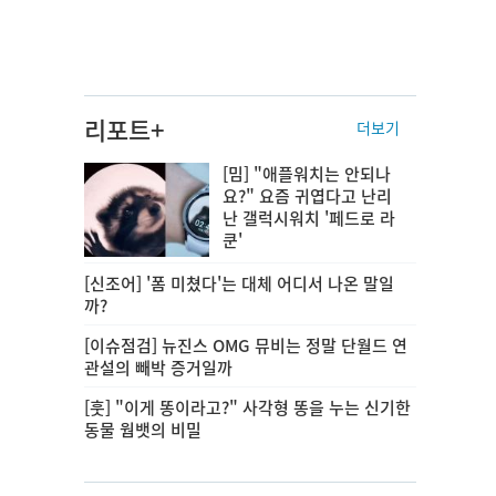
리포트+
더보기
[밈] "애플워치는 안되나
요?" 요즘 귀엽다고 난리
난 갤럭시워치 '페드로 라
쿤'
[신조어] '폼 미쳤다'는 대체 어디서 나온 말일
까?
[이슈점검] 뉴진스 OMG 뮤비는 정말 단월드 연
관설의 빼박 증거일까
[훗] "이게 똥이라고?" 사각형 똥을 누는 신기한
동물 웜뱃의 비밀