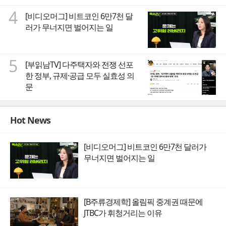
4
[비디오머그] 비트코인 6만7천 달
러가 무너지면 벌어지는 일
5
[부읽남TV] 다주택자와 전쟁 선포
한 정부, 규제·공급 모두 실효성 의
문
Hot News
[비디오머그] 비트코인 6만7천 달러가
무너지면 벌어지는 일
[B주류경제학] 올림픽 중계권 때문에
JTBC가 휘청거리는 이유