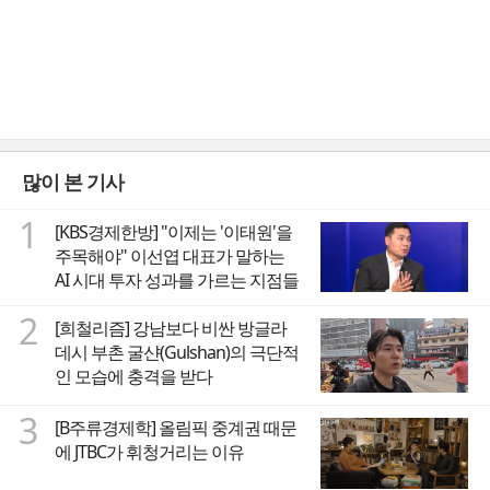
많이 본 기사
1
[KBS경제한방] "이제는 '이태원'을
주목해야" 이선엽 대표가 말하는
AI 시대 투자 성과를 가르는 지점들
2
[희철리즘] 강남보다 비싼 방글라
데시 부촌 굴샨(Gulshan)의 극단적
인 모습에 충격을 받다
3
[B주류경제학] 올림픽 중계권 때문
에 JTBC가 휘청거리는 이유