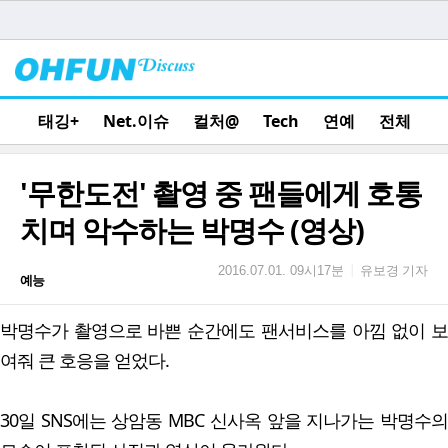
태깅+
Net.이슈
컬처@
Tech
연예
전체
'무한도전' 촬영 중 팬들에게 호통
치며 악수하는 박명수 (영상)
유보경 기자
|
2016.07.01. 09시17분
예능
박명수가 촬영으로 바쁜 순간에도 팬서비스를 아낌 없이 보
여줘 큰 호응을 얻었다.
30일 SNS에는 상암동 MBC 신사옥 앞을 지나가는 박명수의