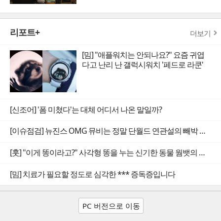
리포트+
더보기
[밈] "애플워치는 안되나요?" 요즘 귀엽
다고 난리 난 갤럭시워치 '페드로 라쿤'
[신조어] '폼 미쳤다'는 대체 어디서 나온 말일까?
[이슈점검] 뉴진스 OMG 뮤비는 정말 단월드 연관설의 빼박 증거일까
[훗] "이게 똥이라고?" 사각형 똥을 누는 신기한 동물 웜뱃의 비밀
[밈] 치료가 필요할 정도로 심각한 *** 증독증입니다
PC 버전으로 이동