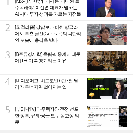
1
[KBS경제한방] "이제는 '이태원'을
주목해야" 이선엽 대표가 말하는
AI 시대 투자 성과를 가르는 지점들
2
[희철리즘] 강남보다 비싼 방글라
데시 부촌 굴샨(Gulshan)의 극단적
인 모습에 충격을 받다
3
[B주류경제학] 올림픽 중계권 때문
에 JTBC가 휘청거리는 이유
4
[비디오머그] 비트코인 6만7천 달
러가 무너지면 벌어지는 일
5
[부읽남TV] 다주택자와 전쟁 선포
한 정부, 규제·공급 모두 실효성 의
문