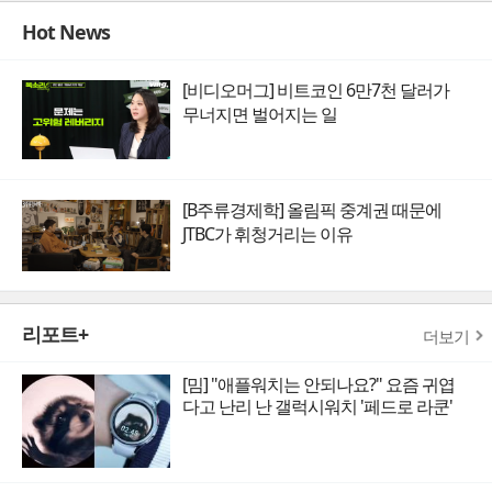
Hot News
[비디오머그] 비트코인 6만7천 달러가
무너지면 벌어지는 일
[B주류경제학] 올림픽 중계권 때문에
JTBC가 휘청거리는 이유
리포트+
더보기
[밈] "애플워치는 안되나요?" 요즘 귀엽
다고 난리 난 갤럭시워치 '페드로 라쿤'