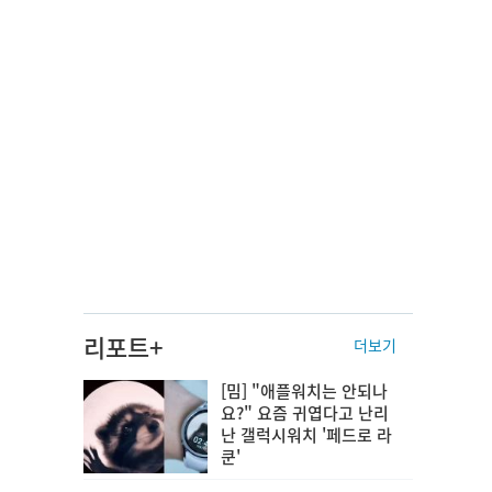
리포트+
더보기
[밈] "애플워치는 안되나
요?" 요즘 귀엽다고 난리
난 갤럭시워치 '페드로 라
쿤'