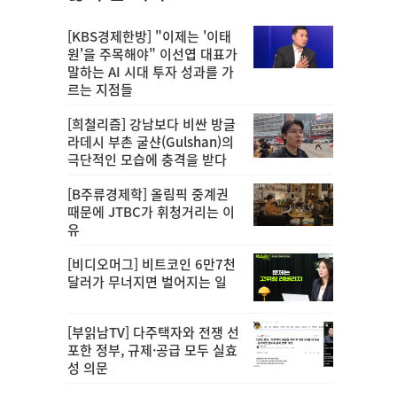
[KBS경제한방] "이제는 '이태
원'을 주목해야" 이선엽 대표가
말하는 AI 시대 투자 성과를 가
르는 지점들
[희철리즘] 강남보다 비싼 방글
라데시 부촌 굴샨(Gulshan)의
극단적인 모습에 충격을 받다
[B주류경제학] 올림픽 중계권
때문에 JTBC가 휘청거리는 이
유
[비디오머그] 비트코인 6만7천
달러가 무너지면 벌어지는 일
[부읽남TV] 다주택자와 전쟁 선
포한 정부, 규제·공급 모두 실효
성 의문