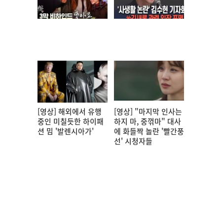
[영상] 해외에서 유행
[영상] "마지막 인사는
중인 미칠듯한 하이패
하지 마, 중꺾마" 대사
션 밈 '발렌시아가'
에 화들짝 놀란 '빨간풍
선' 시청자들