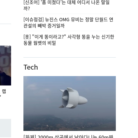
[신조어] '폼 미쳤다'는 대체 어디서 나온 말일
까?
[이슈점검] 뉴진스 OMG 뮤비는 정말 단월드 연
관설의 빼박 증거일까
[훗] "이게 똥이라고?" 사각형 똥을 누는 신기한
동물 웜뱃의 비밀
Tech
 랩
"
[화제] 2000m 상공에서 날아다니는 60m짜