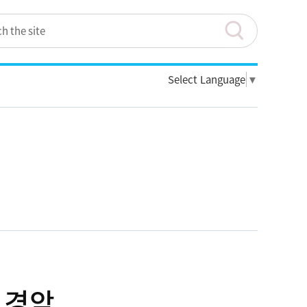
Select Language
▼
 경악