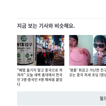
지금 보는 기사와 비슷해요.
"폐렴 옮기지 말고 중국으로 꺼
'명품' 휘감고 가난한 친
져라" 오늘 새벽 홍대에서 한국
꼬는 중국 허세 초딩 (영상
인 3명·중국인 4명 패싸움 붙었
다
월