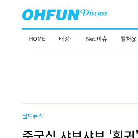
HOME
태깅+
Net.이슈
컬처@
월드뉴스
중국식 샤브샤브 '훠궈