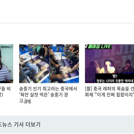
구들 비
송중기 인기 최고라는 중국에서
[짤] 중국 래퍼의 목숨을 건
)
'욕만 실컷 먹은' 송중기 광
화제 "이게 진짜 힙합이지
고.jpg
드뉴스 기사 더보기