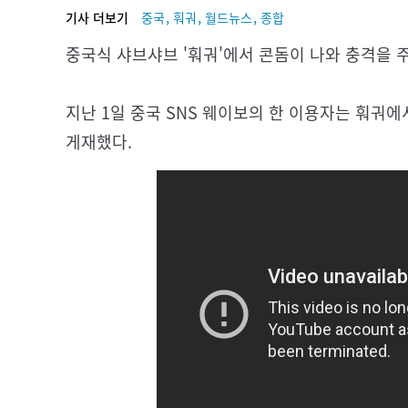
,
,
,
기사 더보기
중국
훠궈
월드뉴스
종합
중국식 샤브샤브 '훠궈'에서 콘돔이 나와 충격을 
지난 1일 중국 SNS 웨이보의 한 이용자는 훠궈
게재했다.