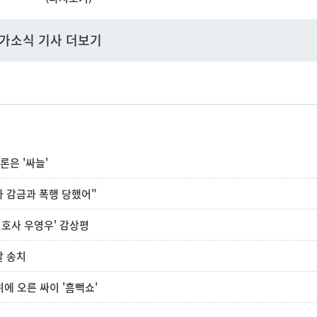
가소식 기사 더보기
론은 '싸늘'
가 감금과 폭행 당했어"
변호사 우영우' 감상평
찰 송치
위에 오른 싸이 '흠뻑쇼'