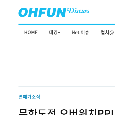
HOME
태깅+
Net.이슈
컬처@
연예가소식
무한도전 오버워치PPL