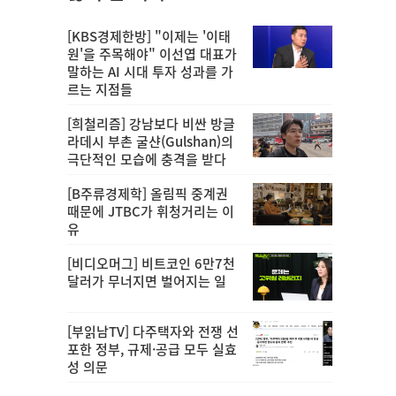
[KBS경제한방] "이제는 '이태
원'을 주목해야" 이선엽 대표가
말하는 AI 시대 투자 성과를 가
르는 지점들
[희철리즘] 강남보다 비싼 방글
라데시 부촌 굴샨(Gulshan)의
극단적인 모습에 충격을 받다
[B주류경제학] 올림픽 중계권
때문에 JTBC가 휘청거리는 이
유
[비디오머그] 비트코인 6만7천
달러가 무너지면 벌어지는 일
[부읽남TV] 다주택자와 전쟁 선
포한 정부, 규제·공급 모두 실효
성 의문