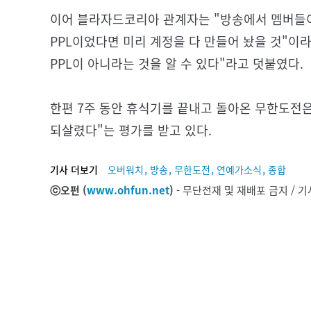
이어 블라자드코리아 관계자는 "방송에서 멤버들
PPL이었다면 미리 계정을 다 만들어 놨을 것"이라
PPL이 아니라는 것을 알 수 있다"라고 덧붙였다.
한편 7주 동안 휴식기를 끝내고 돌아온 무한도전은
되살렸다"는 평가를 받고 있다.
,
,
,
,
기사 더보기
오버워치
방송
무한도전
연예가소식
종합
ⓒ오펀 (
www.ohfun.net
)
- 무단전재 및 재배포 금지 /