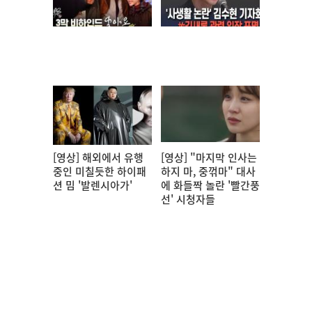
[영상] 해외에서 유행
[영상] "마지막 인사는
중인 미칠듯한 하이패
하지 마, 중꺾마" 대사
션 밈 '발렌시아가'
에 화들짝 놀란 '빨간풍
선' 시청자들