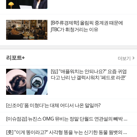
[B주류경제학] 올림픽 중계권 때문에
JTBC가 휘청거리는 이유
리포트+
더보기
[밈] "애플워치는 안되나요?" 요즘 귀엽
다고 난리 난 갤럭시워치 '페드로 라쿤'
[신조어] '폼 미쳤다'는 대체 어디서 나온 말일까?
[이슈점검] 뉴진스 OMG 뮤비는 정말 단월드 연관설의 빼박 증거일까
[훗] "이게 똥이라고?" 사각형 똥을 누는 신기한 동물 웜뱃의 비밀