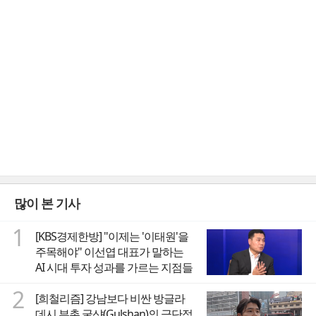
많이 본 기사
1
[KBS경제한방] "이제는 '이태원'을
주목해야" 이선엽 대표가 말하는
AI 시대 투자 성과를 가르는 지점들
2
[희철리즘] 강남보다 비싼 방글라
데시 부촌 굴샨(Gulshan)의 극단적