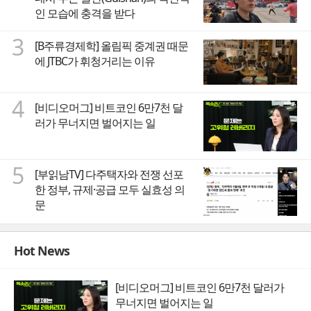
인 모습에 충격을 받다
3
[B주류경제학] 올림픽 중계권 때문
에 JTBC가 휘청거리는 이유
4
[비디오머그] 비트코인 6만7천 달
러가 무너지면 벌어지는 일
5
[부읽남TV] 다주택자와 전쟁 선포
한 정부, 규제·공급 모두 실효성 의
문
Hot News
[비디오머그] 비트코인 6만7천 달러가
무너지면 벌어지는 일