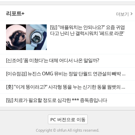
리포트+
더보기
[밈] "애플워치는 안되나요?" 요즘 귀엽
다고 난리 난 갤럭시워치 '페드로 라쿤'
[신조어] '폼 미쳤다'는 대체 어디서 나온 말일까?
[이슈점검] 뉴진스 OMG 뮤비는 정말 단월드 연관설의 빼박 증거일까
[훗] "이게 똥이라고?" 사각형 똥을 누는 신기한 동물 웜뱃의 비밀
[밈] 치료가 필요할 정도로 심각한 *** 증독증입니다
PC 버전으로 이동
Copyright © ohfun All rights reserved.