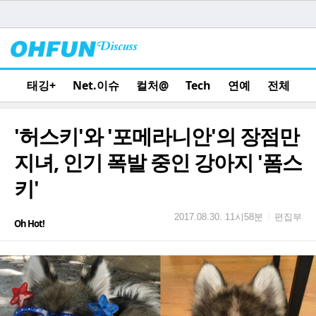
태깅+
Net.이슈
컬처@
Tech
연예
전체
'허스키'와 '포메라니안'의 장점만
지녀, 인기 폭발 중인 강아지 '폼스
키'
편집부
|
2017.08.30. 11시58분
Oh Hot!