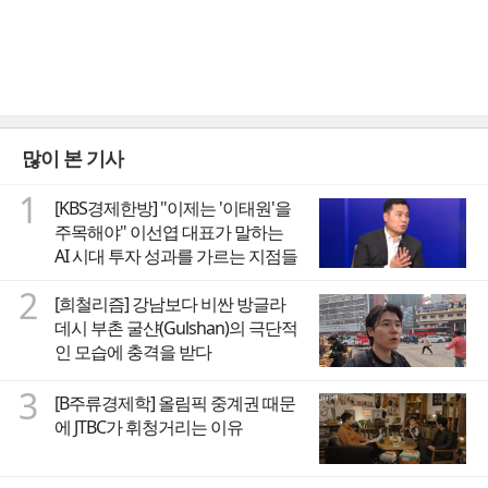
많이 본 기사
1
[KBS경제한방] "이제는 '이태원'을
주목해야" 이선엽 대표가 말하는
AI 시대 투자 성과를 가르는 지점들
2
[희철리즘] 강남보다 비싼 방글라
데시 부촌 굴샨(Gulshan)의 극단적
인 모습에 충격을 받다
3
[B주류경제학] 올림픽 중계권 때문
에 JTBC가 휘청거리는 이유