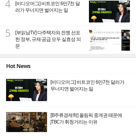
4
[비디오머그] 비트코인 6만7천 달
러가 무너지면 벌어지는 일
5
[부읽남TV] 다주택자와 전쟁 선포
한 정부, 규제·공급 모두 실효성 의
문
Hot News
[비디오머그] 비트코인 6만7천 달러가
무너지면 벌어지는 일
[B주류경제학] 올림픽 중계권 때문에
JTBC가 휘청거리는 이유