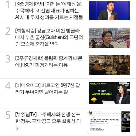
1
[KBS경제한방] "이제는 '이태원'을
주목해야" 이선엽 대표가 말하는
AI 시대 투자 성과를 가르는 지점들
2
[희철리즘] 강남보다 비싼 방글라
데시 부촌 굴샨(Gulshan)의 극단적
인 모습에 충격을 받다
3
[B주류경제학] 올림픽 중계권 때문
에 JTBC가 휘청거리는 이유
4
[비디오머그] 비트코인 6만7천 달
러가 무너지면 벌어지는 일
5
[부읽남TV] 다주택자와 전쟁 선포
한 정부, 규제·공급 모두 실효성 의
문