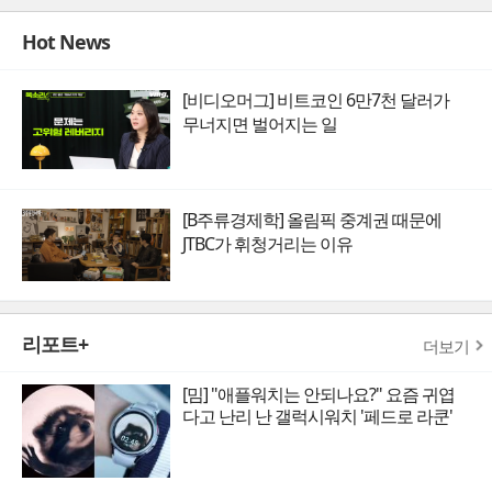
Hot News
[비디오머그] 비트코인 6만7천 달러가
무너지면 벌어지는 일
[B주류경제학] 올림픽 중계권 때문에
JTBC가 휘청거리는 이유
리포트+
더보기
[밈] "애플워치는 안되나요?" 요즘 귀엽
다고 난리 난 갤럭시워치 '페드로 라쿤'