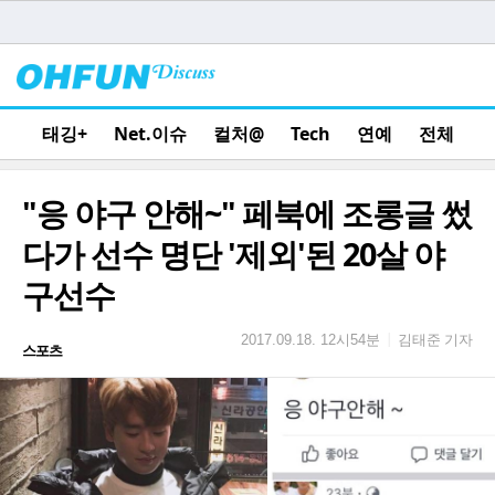
태깅+
Net.이슈
컬처@
Tech
연예
전체
"응 야구 안해~" 페북에 조롱글 썼
다가 선수 명단 '제외'된 20살 야
구선수
김태준 기자
|
2017.09.18. 12시54분
스포츠