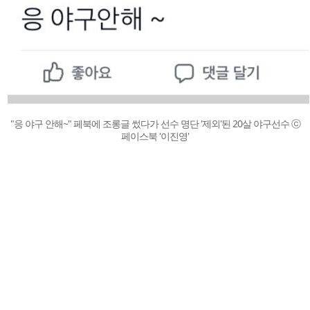
"응 야구 안해~" 페북에 조롱글 썼다가 선수 명단 '제외'된 20살 야구선수 ⓒ
페이스북 '이진영'