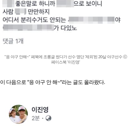
"응 야구 안해~" 페북에 조롱글 썼다가 선수 명단 '제외'된 20살 야구선수 ⓒ
페이스북 '이진영'
이 다음으로 "응 야구 안 해~"라는 글도 올라왔다.