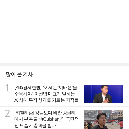
많이 본 기사
1
[KBS경제한방] "이제는 '이태원'을
주목해야" 이선엽 대표가 말하는
AI 시대 투자 성과를 가르는 지점들
2
[희철리즘] 강남보다 비싼 방글라
데시 부촌 굴샨(Gulshan)의 극단적
인 모습에 충격을 받다