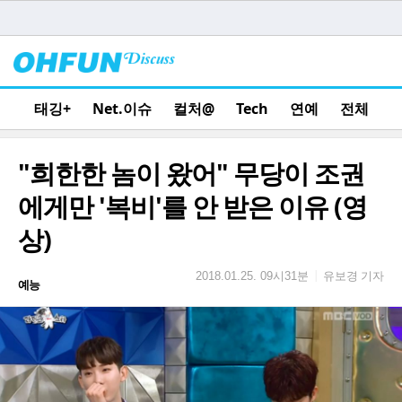
태깅+
Net.이슈
컬처@
Tech
연예
전체
"희한한 놈이 왔어" 무당이 조권
에게만 '복비'를 안 받은 이유 (영
상)
유보경 기자
|
2018.01.25. 09시31분
예능