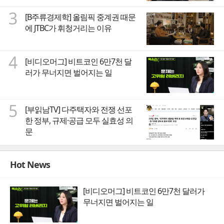
3
[B주류경제학] 올림픽 중계권 때문
에 JTBC가 휘청거리는 이유
4
[비디오머그] 비트코인 6만7천 달
러가 무너지면 벌어지는 일
5
[부읽남TV] 다주택자와 전쟁 선포
한 정부, 규제·공급 모두 실효성 의
문
Hot News
[비디오머그] 비트코인 6만7천 달러가
무너지면 벌어지는 일