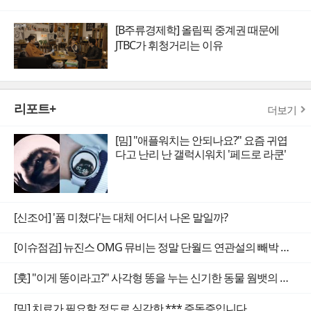
[B주류경제학] 올림픽 중계권 때문에
JTBC가 휘청거리는 이유
리포트+
더보기
[밈] "애플워치는 안되나요?" 요즘 귀엽
다고 난리 난 갤럭시워치 '페드로 라쿤'
[신조어] '폼 미쳤다'는 대체 어디서 나온 말일까?
[이슈점검] 뉴진스 OMG 뮤비는 정말 단월드 연관설의 빼박 증거일까
[훗] "이게 똥이라고?" 사각형 똥을 누는 신기한 동물 웜뱃의 비밀
[밈] 치료가 필요할 정도로 심각한 *** 증독증입니다