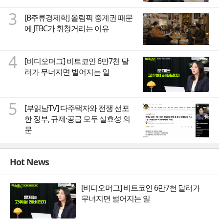
3
[B주류경제학] 올림픽 중계권 때문
에 JTBC가 휘청거리는 이유
4
[비디오머그] 비트코인 6만7천 달
러가 무너지면 벌어지는 일
5
[부읽남TV] 다주택자와 전쟁 선포
한 정부, 규제·공급 모두 실효성 의
문
Hot News
[비디오머그] 비트코인 6만7천 달러가
무너지면 벌어지는 일