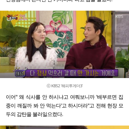
ⓒ KBS2 '해피투게더3'
이어" 왜 식사를 안 하시냐고 여쭤보니까 '배부르면 집
중이 깨질까 봐 안 먹는다'고 하시더라"고 전해 현장 모
두의 감탄을 불러일으켰다.