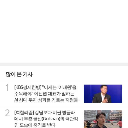
많이 본 기사
1
[KBS경제한방] "이제는 '이태원'을
주목해야" 이선엽 대표가 말하는
AI 시대 투자 성과를 가르는 지점들
2
[희철리즘] 강남보다 비싼 방글라
데시 부촌 굴샨(Gulshan)의 극단적
인 모습에 충격을 받다