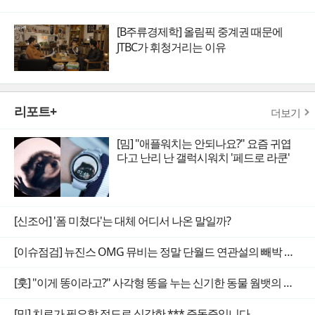
[B주류경제학] 올림픽 중계권 때문에
JTBC가 휘청거리는 이유
리포트+
더보기
[밈] "애플워치는 안되나요?" 요즘 귀엽
다고 난리 난 갤럭시워치 '페드로 라쿤'
[신조어] '폼 미쳤다'는 대체 어디서 나온 말일까?
[이슈점검] 뉴진스 OMG 뮤비는 정말 단월드 연관설의 빼박 증거일까
[훗] "이게 똥이라고?" 사각형 똥을 누는 신기한 동물 웜뱃의 비밀
[밈] 치료가 필요할 정도로 심각한 *** 증독증입니다