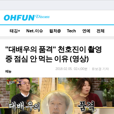
태깅+
Net.이슈
컬처@
Tech
연예
전체
"대배우의 품격" 천호진이 촬영
중 점심 안 먹는 이유 (영상)
유보경 기자
|
2018.02.05. 02시00분
예능