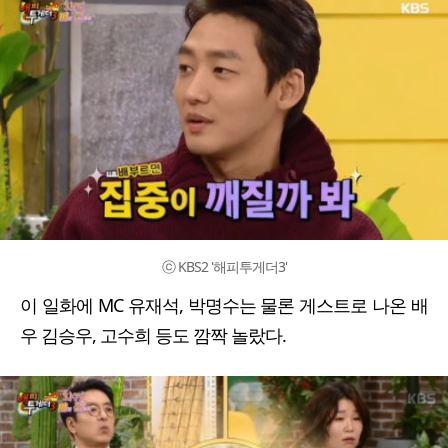
ⓒ KBS2 '해피투게더3'
이 일화에 MC 유재석, 박명수는 물론 게스트로 나온 배
우 김승우, 고수희 등도 깜짝 놀랐다.