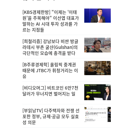
[KBS경제한방] "이제는 '이태
원'을 주목해야" 이선엽 대표가
말하는 AI 시대 투자 성과를 가
르는 지점들
[희철리즘] 강남보다 비싼 방글
라데시 부촌 굴샨(Gulshan)의
극단적인 모습에 충격을 받다
[B주류경제학] 올림픽 중계권
때문에 JTBC가 휘청거리는 이
유
[비디오머그] 비트코인 6만7천
달러가 무너지면 벌어지는 일
[부읽남TV] 다주택자와 전쟁 선
포한 정부, 규제·공급 모두 실효
성 의문