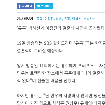
,
,
,
,
,
기사 더보기
종합
이정진
방송
유혹
박하선
본방사수
‘유혹’ 박하선과 이정진의 결혼식 사진이 공개됐다
19일 방송되는 SBS 월화드라마 ‘유혹'(극본 한
결혼식이 그려질 예정이다.
앞서 방송된 11회에서는 홍주에게 프러포즈로 자
민우는 로맨틱한 장소에서 홍주에게 "나와 결혼해
적 없다"며 진솔한 마음을 전했다.
하지만 홍주는 "난 민우씨 사랑하지 않지만 당신을
당신이 가진 힘으로 차석훈(권상우) 유세영(최지우