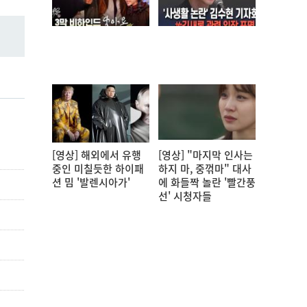
[영상] 해외에서 유행
[영상] "마지막 인사는
중인 미칠듯한 하이패
하지 마, 중꺾마" 대사
션 밈 '발렌시아가'
에 화들짝 놀란 '빨간풍
선' 시청자들