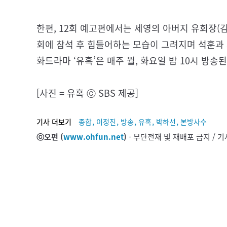
한편, 12회 예고편에서는 세영의 아버지 유회장(
회에 참석 후 힘들어하는 모습이 그려지며 석훈과 
화드라마 ‘유혹’은 매주 월, 화요일 밤 10시 방송된
[사진 = 유혹 ⓒ SBS 제공]
,
,
,
,
,
기사 더보기
종합
이정진
방송
유혹
박하선
본방사수
ⓒ오펀 (
www.ohfun.net
)
- 무단전재 및 재배포 금지 /