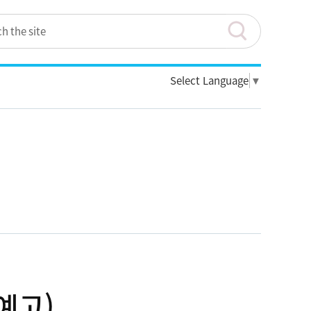
Select Language
▼
예고)