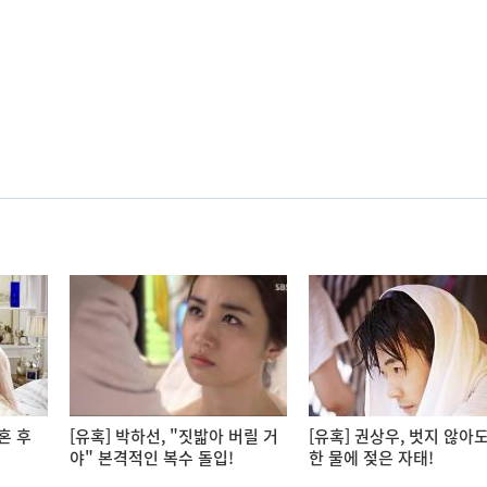
혼 후
[유혹] 박하선, "짓밟아 버릴 거
[유혹] 권상우, 벗지 않아
야" 본격적인 복수 돌입!
한 물에 젖은 자태!