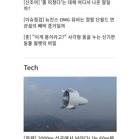
[신조어] '폼 미쳤다'는 대체 어디서 나온 말일
까?
[이슈점검] 뉴진스 OMG 뮤비는 정말 단월드 연
관설의 빼박 증거일까
[훗] "이게 똥이라고?" 사각형 똥을 누는 신기한
동물 웜뱃의 비밀
Tech
[화제] 2000m 상공에서 날아다니는 60m짜