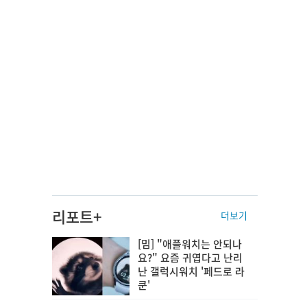
리포트+
더보기
[밈] "애플워치는 안되나
요?" 요즘 귀엽다고 난리
난 갤럭시워치 '페드로 라
쿤'