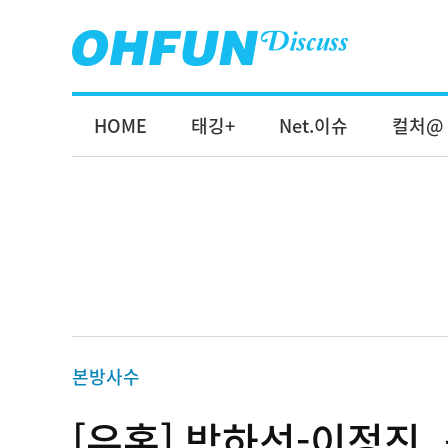
HOME
태깅+
Net.이슈
컬처@
본방사수
[유혹] 박하선-이정진,